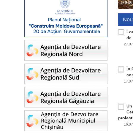
Baia
Nout
Loc
de 
27.0
În 
con
17.0
Un 
Cen
proiect
16.0