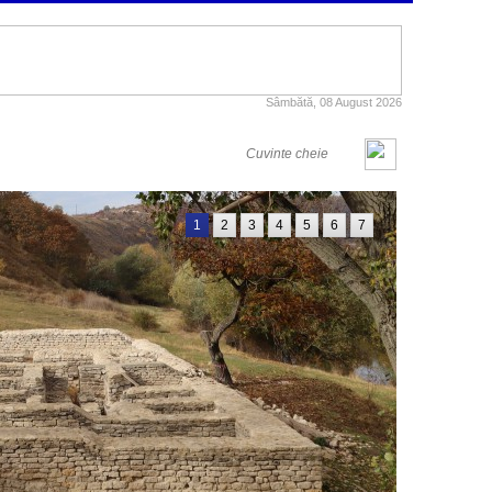
Sâmbătă, 08 August 2026
1
2
3
4
5
6
7