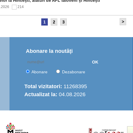
elor la Hîncești, alături de APL Ialoveni și Hîncești
7.2026
214
>
1
2
3
itetul de Supraveghere al proiectului „Îmbunătățirea
rastructurii de apă în Moldova Centrală” a analizat progresul
ntării și opțiunile de operare a serviciului regional de
are cu apă
7.2026
168
Abonare la noutăţi
OK
nția de Dezvoltare Regională Centru a continuat seria de
truiri practice dedicate autorităților publice locale
Abonare
Dezabonare
6.2026
458
Total vizitatori:
11268395
Actualizat la:
04.08.2026
italizarea urbană în municipiul Strășeni: Parcul „Ștefan cel
e și Sfânt” va fi modernizat integral
6.2026
507