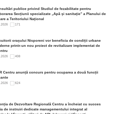
sultări publice privind Studiul de fezabilitate pentru
borarea Secțiunii specializate „Apă și sanitație” a Planului de
re a Teritoriului Național
7.2026
171
uitorii orașului Nisporeni vor beneficia de condiții urbane
erne printr-un nou proiect de revitalizare implementat de
ntru
7.2026
408
 Centru anunță concurs pentru ocuparea a două funcții
cante
7.2026
624
nția de Dezvoltare Regională Centru a încheiat cu succes
ia de instruiri dedicate managementului integrat al