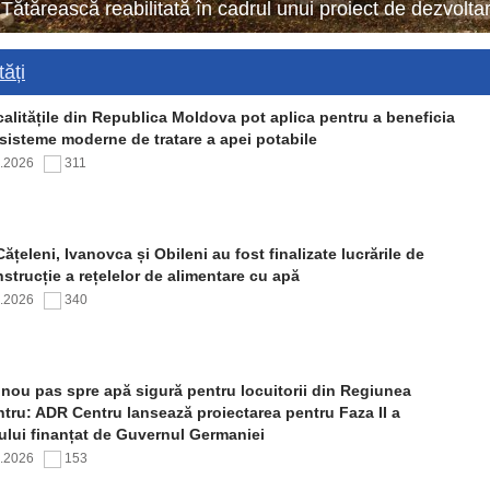
 Tătărească reabilitată în cadrul unui proiect de dezvol
ăți
alitățile din Republica Moldova pot aplica pentru a beneficia
sisteme moderne de tratare a apei potabile
7.2026
311
Cățeleni, Ivanovca și Obileni au fost finalizate lucrările de
strucție a rețelelor de alimentare cu apă
7.2026
340
nou pas spre apă sigură pentru locuitorii din Regiunea
tru: ADR Centru lansează proiectarea pentru Faza II a
ului finanțat de Guvernul Germaniei
7.2026
153