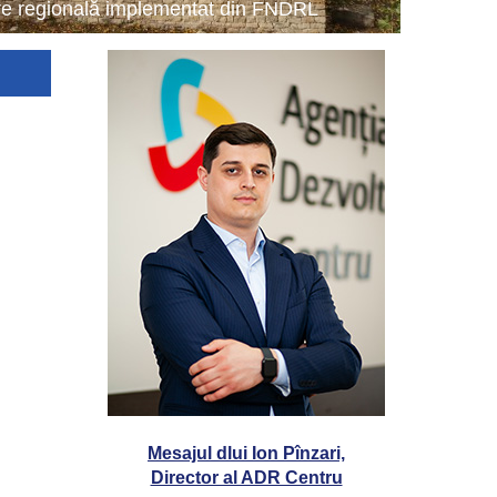
tare regională implementat din FNDRL
Mesajul dlui Ion Pînzari,
Director al ADR Centru