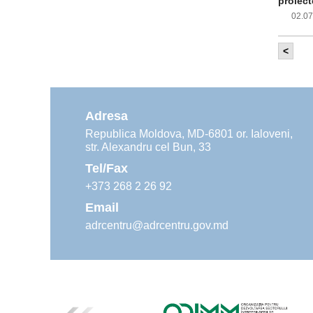
proiect
02.0
<
Com
inf
impleme
aliment
Adresa
02.0
Republica Moldova, MD-6801 or. Ialoveni,
str. Alexandru cel Bun, 33
Age
ins
Tel/Fax
30.0
+373 268 2 26 92
Email
adrcentru@adrcentru.gov.md
Rev
Mar
24.0