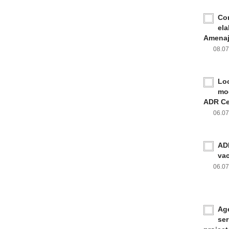
Con
ela
Amenaja
08.0
Loc
mod
ADR Ce
06.0
ADR
va
06.0
Age
ser