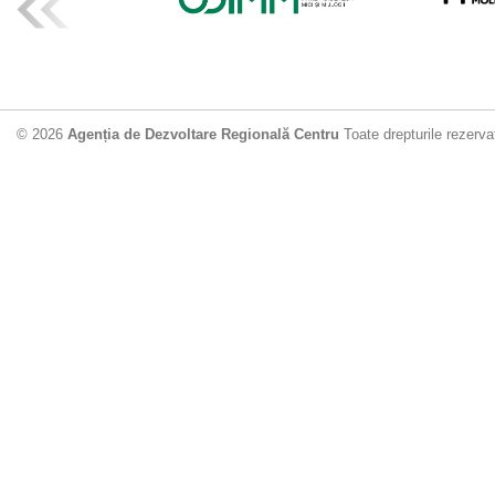
ADR Centru mo
din municipiu
18.06.2026
4
© 2026
Agenția de Dezvoltare Regională Centru
Toate drepturile rezerva
Drumul de acc
Dobrușa va fi
Dezvoltare Region
12.06.2026
2
Apă potabilă p
Nisporeni: AD
unui nou apeduct 
29.05.2026
2
Guvernul cons
sistemul de c
Vărzărești