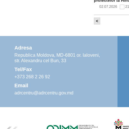
proiectelor la Hîn
02.07.2026
2
<
Comitetul de 
infrastructur
implementării și o
alimentare cu apă
Adresa
02.07.2026
1
Republica Moldova, MD-6801 or. Ialoveni,
str. Alexandru cel Bun, 33
Agenția de De
instruiri prac
Tel/Fax
30.06.2026
4
+373 268 2 26 92
Email
adrcentru@adrcentru.gov.md
Revitalizarea 
Mare și Sfânt”
24.06.2026
5