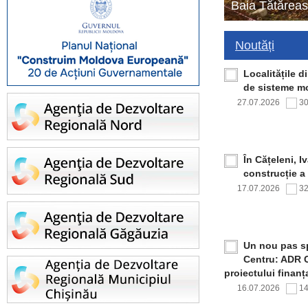
Baia Tătăreas
Noutăți
Localitățile 
de sisteme mo
27.07.2026
3
În Cățeleni, I
construcție a
17.07.2026
3
Un nou pas sp
Centru: ADR C
proiectului finan
16.07.2026
1