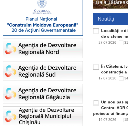
Baia Tătăreas
Noutăți
Localitățile 
de sisteme mo
27.07.2026
3
În Cățeleni, I
construcție a
17.07.2026
3
Un nou pas sp
Centru: ADR C
proiectului finan
16.07.2026
1