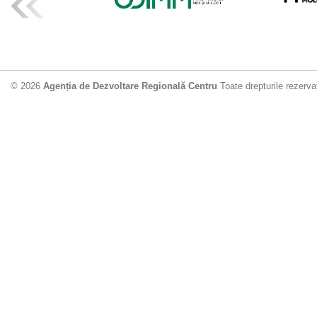
ADR Centru mo
din municipiu
18.06.2026
4
© 2026
Agenția de Dezvoltare Regională Centru
Toate drepturile rezerva
Drumul de acc
Dobrușa va fi
Dezvoltare Region
12.06.2026
2
Apă potabilă p
Nisporeni: AD
unui nou apeduct 
29.05.2026
2
Guvernul cons
sistemul de c
Vărzărești