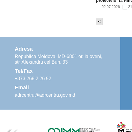
proiectelor la Hîn
02.07.2026
2
<
Comitetul de 
infrastructur
implementării și o
alimentare cu apă
Adresa
02.07.2026
1
Republica Moldova, MD-6801 or. Ialoveni,
str. Alexandru cel Bun, 33
Agenția de De
instruiri prac
Tel/Fax
30.06.2026
4
+373 268 2 26 92
Email
adrcentru@adrcentru.gov.md
Revitalizarea 
Mare și Sfânt”
24.06.2026
5