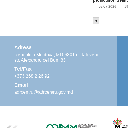
proiectelor la Hîn
02.07.2026
1
<
Comitetul de 
infrastructur
implementării și o
alimentare cu apă
Adresa
02.07.2026
1
Republica Moldova, MD-6801 or. Ialoveni,
str. Alexandru cel Bun, 33
Agenția de De
instruiri prac
Tel/Fax
30.06.2026
4
+373 268 2 26 92
Email
adrcentru@adrcentru.gov.md
Revitalizarea 
Mare și Sfânt”
24.06.2026
4