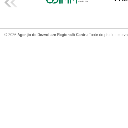
ADR Centru mo
din municipiu
18.06.2026
4
© 2026
Agenția de Dezvoltare Regională Centru
Toate drepturile rezerva
Drumul de acc
Dobrușa va fi
Dezvoltare Region
12.06.2026
2
Apă potabilă p
Nisporeni: AD
unui nou apeduct 
29.05.2026
2
Guvernul cons
sistemul de c
Vărzărești