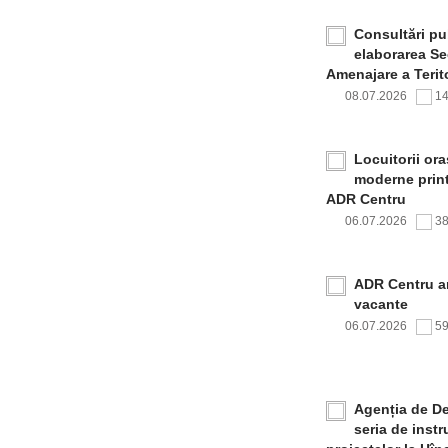
Consultări pub
elaborarea Sec
Amenajare a Terito
08.07.2026
1
Locuitorii or
moderne print
ADR Centru
06.07.2026
3
ADR Centru a
vacante
06.07.2026
5
Agenția de De
seria de inst