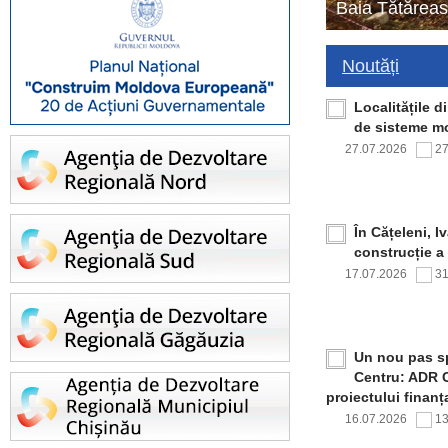
Baia Tătăreas
Noutăți
Localitățile 
de sisteme mo
27.07.2026
2
În Cățeleni, I
construcție a
17.07.2026
3
Un nou pas sp
Centru: ADR C
proiectului finan
16.07.2026
1