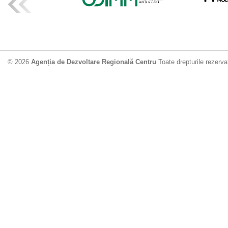
ADR Centru mo
din municipiu
18.06.2026
4
© 2026
Agenția de Dezvoltare Regională Centru
Toate drepturile rezerva
Drumul de acc
Dobrușa va fi
Dezvoltare Region
12.06.2026
2
Apă potabilă p
Nisporeni: AD
unui nou apeduct 
29.05.2026
2
Guvernul cons
sistemul de c
Vărzărești