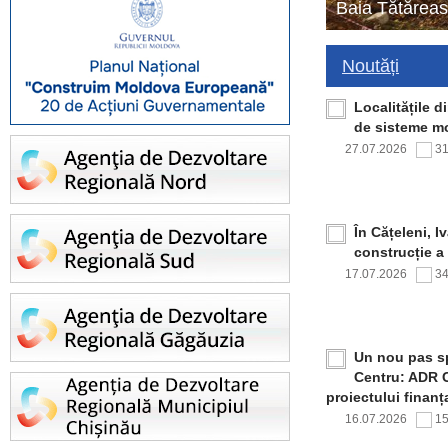
Baia Tătăreas
Noutăți
Localitățile 
de sisteme mo
27.07.2026
3
În Cățeleni, I
construcție a
17.07.2026
3
Un nou pas sp
Centru: ADR C
proiectului finan
16.07.2026
1