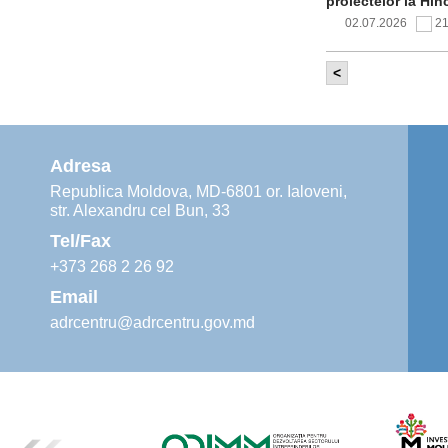
proiectelor la Hîn
02.07.2026
2
<
Comitetul de 
infrastructur
implementării și o
alimentare cu apă
Adresa
02.07.2026
1
Republica Moldova, MD-6801 or. Ialoveni,
str. Alexandru cel Bun, 33
Agenția de De
instruiri prac
Tel/Fax
30.06.2026
4
+373 268 2 26 92
Email
adrcentru@adrcentru.gov.md
Revitalizarea 
Mare și Sfânt”
24.06.2026
5