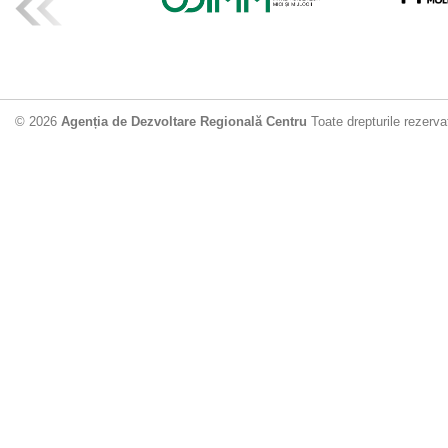
ADR Centru mo
din municipiu
18.06.2026
4
© 2026
Agenția de Dezvoltare Regională Centru
Toate drepturile rezerva
Drumul de acc
Dobrușa va fi
Dezvoltare Region
12.06.2026
2
Apă potabilă p
Nisporeni: AD
unui nou apeduct 
29.05.2026
2
Guvernul cons
sistemul de c
Vărzărești