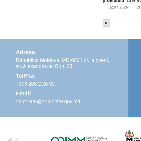
proiectelor la Hîn
02.07.2026
2
<
Comitetul de 
infrastructur
implementării și o
alimentare cu apă
Adresa
02.07.2026
1
Republica Moldova, MD-6801 or. Ialoveni,
str. Alexandru cel Bun, 33
Agenția de De
instruiri prac
Tel/Fax
30.06.2026
4
+373 268 2 26 92
Email
adrcentru@adrcentru.gov.md
Revitalizarea 
Mare și Sfânt”
24.06.2026
4