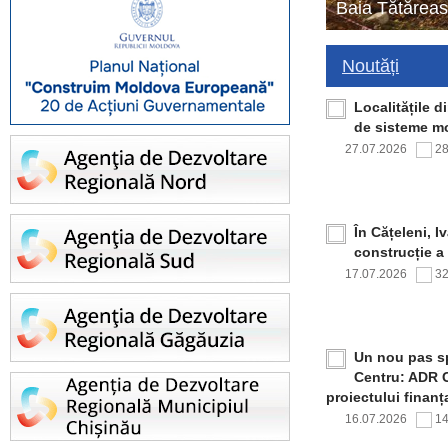
Baia Tătăreas
Noutăți
Localitățile 
de sisteme mo
27.07.2026
2
În Cățeleni, I
construcție a
17.07.2026
3
Un nou pas sp
Centru: ADR C
proiectului finan
16.07.2026
1