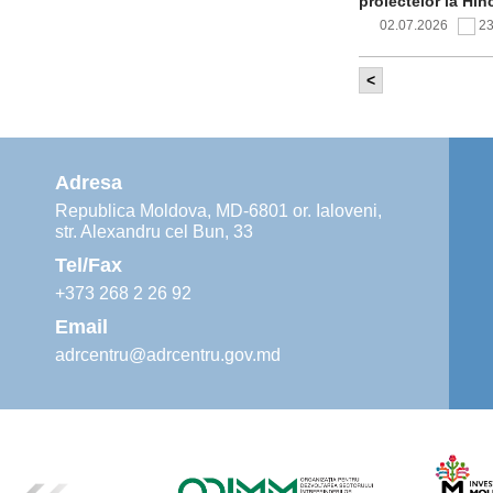
proiectelor la Hîn
02.07.2026
2
<
Comitetul de 
infrastructur
implementării și o
alimentare cu apă
Adresa
02.07.2026
1
Republica Moldova, MD-6801 or. Ialoveni,
str. Alexandru cel Bun, 33
Agenția de De
instruiri prac
Tel/Fax
30.06.2026
4
+373 268 2 26 92
Email
adrcentru@adrcentru.gov.md
Revitalizarea 
Mare și Sfânt”
24.06.2026
5