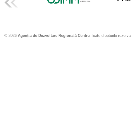
ADR Centru mo
din municipiu
18.06.2026
4
© 2026
Agenția de Dezvoltare Regională Centru
Toate drepturile rezerva
Drumul de acc
Dobrușa va fi
Dezvoltare Region
12.06.2026
2
Apă potabilă p
Nisporeni: AD
unui nou apeduct 
29.05.2026
3
Guvernul cons
sistemul de c
Vărzărești