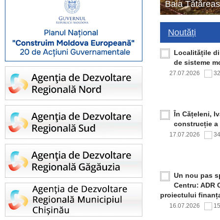
Baia Tătăreas
Noutăți
Localitățile 
de sisteme mo
27.07.2026
3
În Cățeleni, I
construcție a
17.07.2026
3
Un nou pas sp
Centru: ADR C
proiectului finan
16.07.2026
1