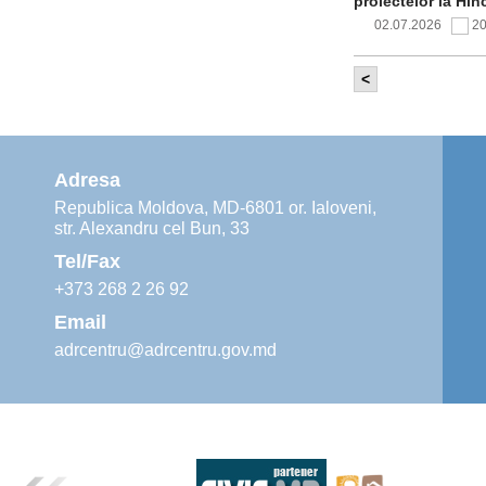
proiectelor la Hîn
02.07.2026
2
<
Comitetul de 
infrastructur
implementării și o
alimentare cu apă
Adresa
02.07.2026
1
Republica Moldova, MD-6801 or. Ialoveni,
str. Alexandru cel Bun, 33
Agenția de De
instruiri prac
Tel/Fax
30.06.2026
4
+373 268 2 26 92
Email
adrcentru@adrcentru.gov.md
Revitalizarea 
Mare și Sfânt”
24.06.2026
4