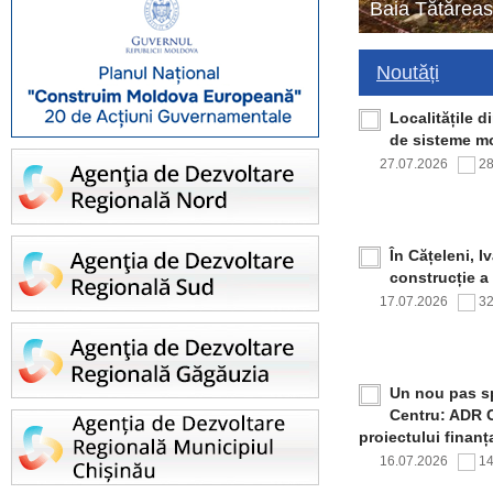
Baia Tătăreas
Noutăți
Localitățile 
de sisteme mo
27.07.2026
2
În Cățeleni, I
construcție a
17.07.2026
3
Un nou pas sp
Centru: ADR C
proiectului finan
16.07.2026
1