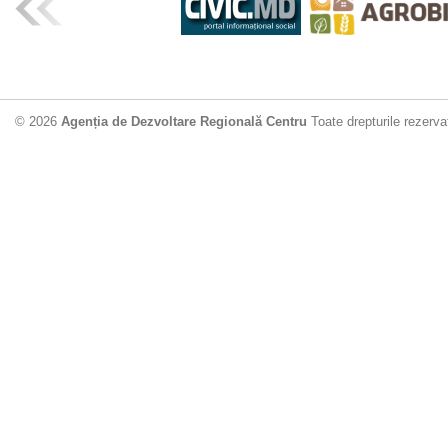
ADR Centru mo
din municipiu
18.06.2026
4
© 2026
Agenția de Dezvoltare Regională Centru
Toate drepturile rezerva
Drumul de acc
Dobrușa va fi
Dezvoltare Region
12.06.2026
2
Apă potabilă p
Nisporeni: AD
unui nou apeduct 
29.05.2026
2
Guvernul cons
sistemul de c
Vărzărești