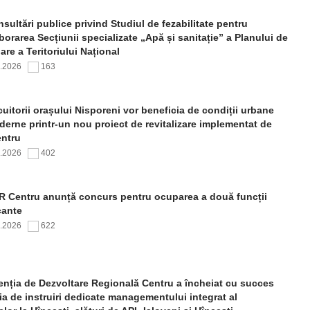
sultări publice privind Studiul de fezabilitate pentru
borarea Secțiunii specializate „Apă și sanitație” a Planului de
re a Teritoriului Național
7.2026
163
uitorii orașului Nisporeni vor beneficia de condiții urbane
erne printr-un nou proiect de revitalizare implementat de
ntru
7.2026
402
 Centru anunță concurs pentru ocuparea a două funcții
cante
7.2026
622
nția de Dezvoltare Regională Centru a încheiat cu succes
ia de instruiri dedicate managementului integrat al