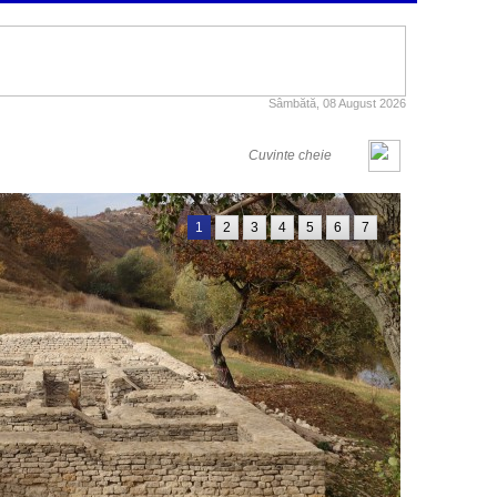
Sâmbătă, 08 August 2026
1
2
3
4
5
6
7