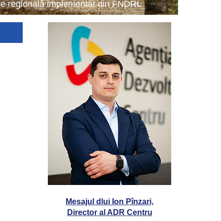
tare regională implementat din FNDRL
Mesajul dlui Ion Pînzari,
Director al ADR Centru