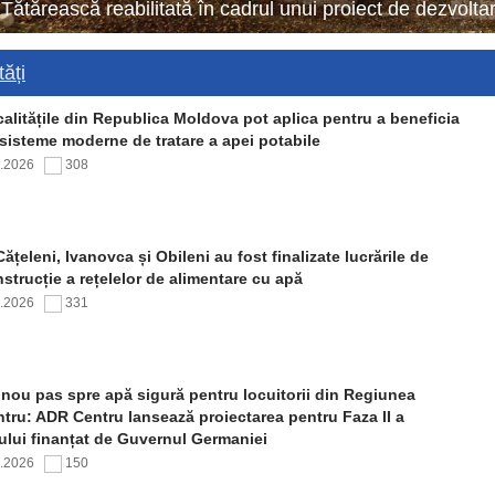
 Tătărească reabilitată în cadrul unui proiect de dezvol
ăți
alitățile din Republica Moldova pot aplica pentru a beneficia
sisteme moderne de tratare a apei potabile
7.2026
308
Cățeleni, Ivanovca și Obileni au fost finalizate lucrările de
strucție a rețelelor de alimentare cu apă
7.2026
331
nou pas spre apă sigură pentru locuitorii din Regiunea
tru: ADR Centru lansează proiectarea pentru Faza II a
ului finanțat de Guvernul Germaniei
7.2026
150