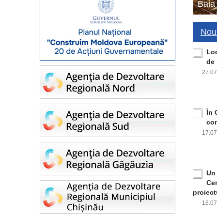
Baia
Nout
Loc
de 
27.0
În 
con
17.0
Un 
Cen
proiect
16.0