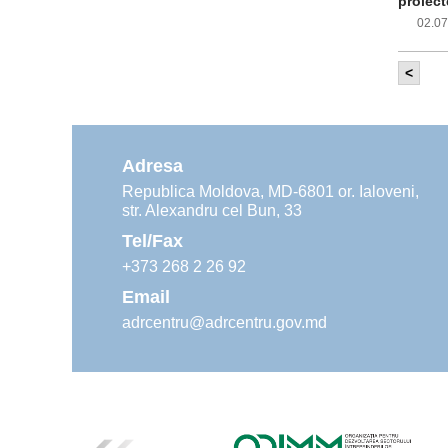
proiect
02.0
<
Com
inf
impleme
aliment
Adresa
02.0
Republica Moldova, MD-6801 or. Ialoveni,
str. Alexandru cel Bun, 33
Age
ins
Tel/Fax
30.0
+373 268 2 26 92
Email
adrcentru@adrcentru.gov.md
Rev
Mar
24.0