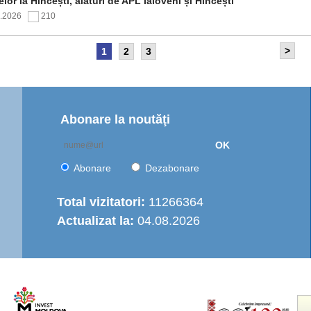
elor la Hîncești, alături de APL Ialoveni și Hîncești
7.2026
210
>
1
2
3
itetul de Supraveghere al proiectului „Îmbunătățirea
rastructurii de apă în Moldova Centrală” a analizat progresul
ntării și opțiunile de operare a serviciului regional de
are cu apă
7.2026
166
Abonare la noutăţi
OK
nția de Dezvoltare Regională Centru a continuat seria de
truiri practice dedicate autorităților publice locale
Abonare
Dezabonare
6.2026
455
Total vizitatori:
11266364
Actualizat la:
04.08.2026
italizarea urbană în municipiul Strășeni: Parcul „Ștefan cel
e și Sfânt” va fi modernizat integral
6.2026
504