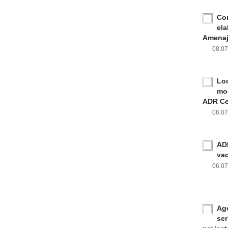
Con
ela
Amenaja
08.0
Loc
mod
ADR Ce
06.0
ADR
va
06.0
Age
ser