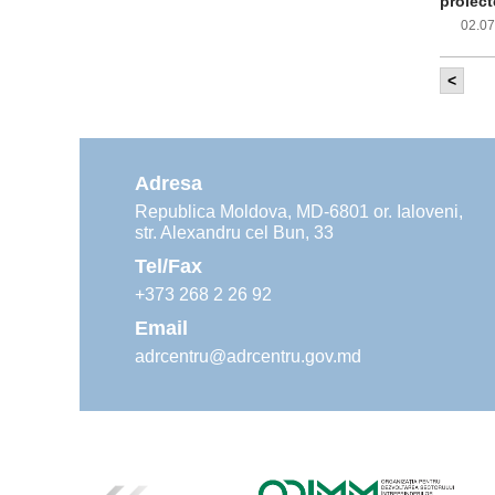
proiect
02.0
<
Com
inf
impleme
aliment
Adresa
02.0
Republica Moldova, MD-6801 or. Ialoveni,
str. Alexandru cel Bun, 33
Age
ins
Tel/Fax
30.0
+373 268 2 26 92
Email
adrcentru@adrcentru.gov.md
Rev
Mar
24.0