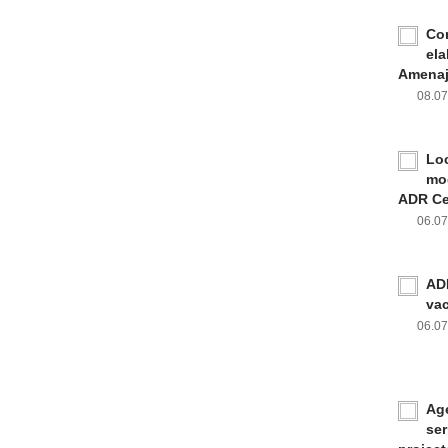
Con
ela
Amenaja
08.0
Loc
mod
ADR Ce
06.0
ADR
va
06.0
Age
ser