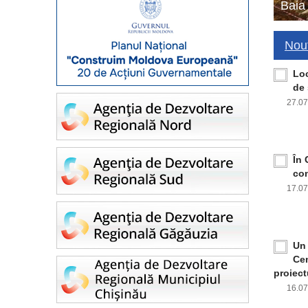
Baia
Nout
Loc
de 
27.0
În 
con
17.0
Un 
Cen
proiect
16.0