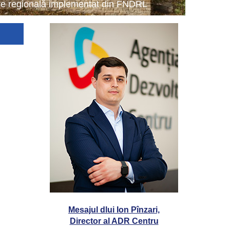
tare regională implementat din FNDRL
Mesajul dlui Ion Pînzari,
Director al ADR Centru