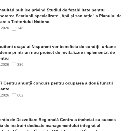
sultări publice privind Studiul de fezabilitate pentru
borarea Secțiunii specializate „Apă și sanitație” a Planului de
re a Teritoriului Național
7.2026
148
uitorii orașului Nisporeni vor beneficia de condiții urbane
erne printr-un nou proiect de revitalizare implementat de
ntru
7.2026
386
 Centru anunță concurs pentru ocuparea a două funcții
cante
7.2026
602
nția de Dezvoltare Regională Centru a încheiat cu succes
ia de instruiri dedicate managementului integrat al