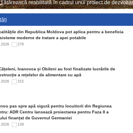
 Tătărească reabilitată în cadrul unui proiect de dezvol
ăți
alitățile din Republica Moldova pot aplica pentru a beneficia
sisteme moderne de tratare a apei potabile
7.2026
279
Cățeleni, Ivanovca și Obileni au fost finalizate lucrările de
strucție a rețelelor de alimentare cu apă
7.2026
315
nou pas spre apă sigură pentru locuitorii din Regiunea
tru: ADR Centru lansează proiectarea pentru Faza II a
ului finanțat de Guvernul Germaniei
7.2026
139