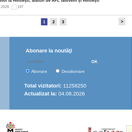
elor la Hîncești, alături de APL Ialoveni și Hîncești
7.2026
197
>
1
2
3
itetul de Supraveghere al proiectului „Îmbunătățirea
rastructurii de apă în Moldova Centrală” a analizat progresul
ntării și opțiunile de operare a serviciului regional de
are cu apă
7.2026
156
Abonare la noutăţi
OK
nția de Dezvoltare Regională Centru a continuat seria de
truiri practice dedicate autorităților publice locale
Abonare
Dezabonare
6.2026
441
Total vizitatori:
11258250
Actualizat la:
04.08.2026
italizarea urbană în municipiul Strășeni: Parcul „Ștefan cel
e și Sfânt” va fi modernizat integral
6.2026
493