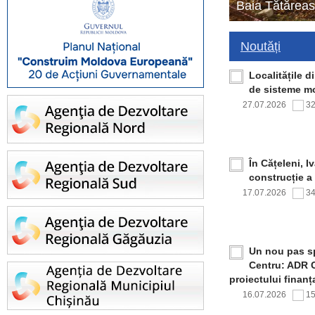
Baia Tătăreas
Noutăți
Localitățile 
de sisteme mo
27.07.2026
3
În Cățeleni, I
construcție a
17.07.2026
3
Un nou pas sp
Centru: ADR C
proiectului finan
16.07.2026
1