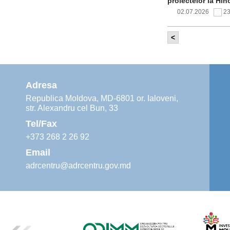
proiectelor la Hîn
02.07.2026
2
<
Comitetul de 
infrastructur
implementării și o
alimentare cu apă
Adresa
02.07.2026
1
Republica Moldova, MD-6801 or. Ialoveni,
str. Alexandru cel Bun, 33
Agenția de De
instruiri prac
Tel/Fax
30.06.2026
4
+373 268 2 26 92
Email
adrcentru@adrcentru.gov.md
Revitalizarea 
Mare și Sfânt”
24.06.2026
5