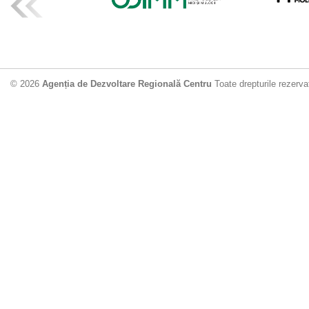
ADR Centru mo
din municipiu
18.06.2026
4
© 2026
Agenția de Dezvoltare Regională Centru
Toate drepturile rezerva
Drumul de acc
Dobrușa va fi
Dezvoltare Region
12.06.2026
2
Apă potabilă p
Nisporeni: AD
unui nou apeduct 
29.05.2026
3
Guvernul cons
sistemul de c
Vărzărești