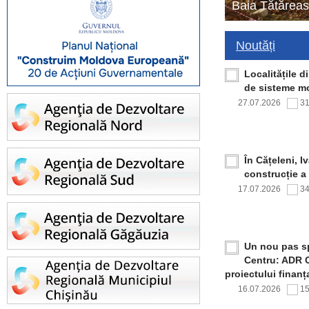
Baia Tătăreas
Noutăți
Localitățile 
de sisteme mo
27.07.2026
3
În Cățeleni, I
construcție a
17.07.2026
3
Un nou pas sp
Centru: ADR C
proiectului finan
16.07.2026
1