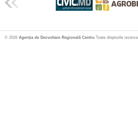
ADR Centru mo
din municipiu
18.06.2026
4
© 2026
Agenția de Dezvoltare Regională Centru
Toate drepturile rezerva
Drumul de acc
Dobrușa va fi
Dezvoltare Region
12.06.2026
2
Apă potabilă p
Nisporeni: AD
unui nou apeduct 
29.05.2026
2
Guvernul cons
sistemul de c
Vărzărești