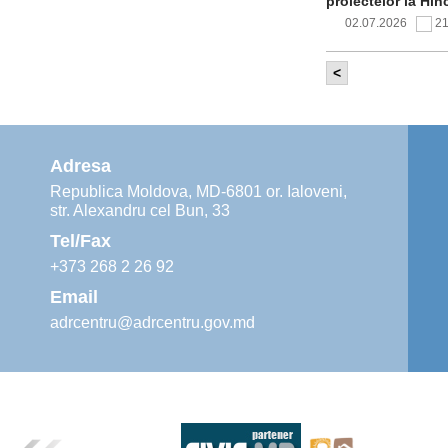
proiectelor la Hîn
02.07.2026
2
<
Comitetul de 
infrastructur
implementării și o
alimentare cu apă
Adresa
02.07.2026
1
Republica Moldova, MD-6801 or. Ialoveni,
str. Alexandru cel Bun, 33
Agenția de De
instruiri prac
Tel/Fax
30.06.2026
4
+373 268 2 26 92
Email
adrcentru@adrcentru.gov.md
Revitalizarea 
Mare și Sfânt”
24.06.2026
5