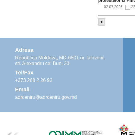
proiectelor la Hîn
02.07.2026
2
<
Comitetul de 
infrastructur
implementării și o
alimentare cu apă
Adresa
02.07.2026
1
Republica Moldova, MD-6801 or. Ialoveni,
str. Alexandru cel Bun, 33
Agenția de De
instruiri prac
Tel/Fax
30.06.2026
4
+373 268 2 26 92
Email
adrcentru@adrcentru.gov.md
Revitalizarea 
Mare și Sfânt”
24.06.2026
5