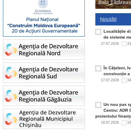
Baia Tătăreas
Noutăți
Localitățile 
de sisteme mo
27.07.2026
3
În Cățeleni, I
construcție a
17.07.2026
3
Un nou pas sp
Centru: ADR C
proiectului finan
16.07.2026
1