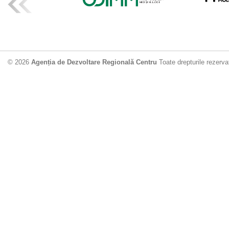
ADR Centru mo
din municipiu
18.06.2026
4
© 2026
Agenția de Dezvoltare Regională Centru
Toate drepturile rezerva
Drumul de acc
Dobrușa va fi
Dezvoltare Region
12.06.2026
2
Apă potabilă p
Nisporeni: AD
unui nou apeduct 
29.05.2026
2
Guvernul cons
sistemul de c
Vărzărești