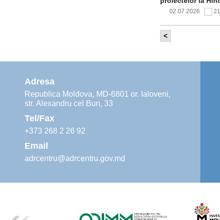
proiectelor la Hîn
02.07.2026
2
<
Comitetul de 
infrastructur
implementării și o
alimentare cu apă
Adresa
02.07.2026
1
Republica Moldova, MD-6801 or. Ialoveni,
str. Alexandru cel Bun, 33
Agenția de De
instruiri prac
Tel/Fax
30.06.2026
4
+373 268 2 26 92
Email
adrcentru@adrcentru.gov.md
Revitalizarea 
Mare și Sfânt”
24.06.2026
5