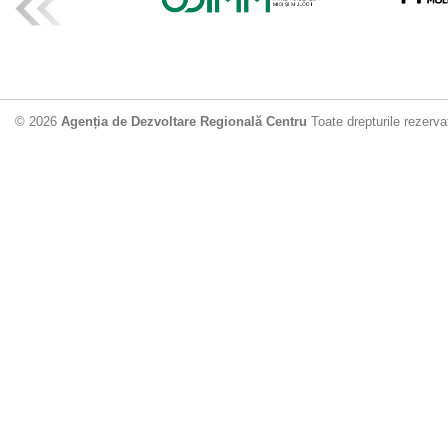
ADR Centru mo
din municipiu
18.06.2026
4
© 2026
Agenția de Dezvoltare Regională Centru
Toate drepturile rezerva
Drumul de acc
Dobrușa va fi
Dezvoltare Region
12.06.2026
2
Apă potabilă p
Nisporeni: AD
unui nou apeduct 
29.05.2026
2
Guvernul cons
sistemul de c
Vărzărești