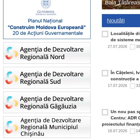
Baia Tătăreas
Noutăți
Localitățile 
de sisteme mo
27.07.2026
3
În Cățeleni, I
construcție a
17.07.2026
3
Un nou pas sp
Centru: ADR C
proiectului finan
16.07.2026
1