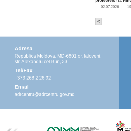
proiectelor la Hîn
02.07.2026
1
<
Comitetul de 
infrastructur
implementării și o
alimentare cu apă
Adresa
02.07.2026
1
Republica Moldova, MD-6801 or. Ialoveni,
str. Alexandru cel Bun, 33
Agenția de De
instruiri prac
Tel/Fax
30.06.2026
4
+373 268 2 26 92
Email
adrcentru@adrcentru.gov.md
Revitalizarea 
Mare și Sfânt”
24.06.2026
4