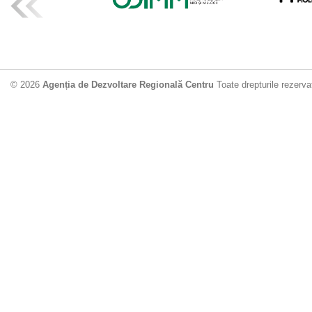
ADR Centru mo
din municipiu
18.06.2026
4
© 2026
Agenția de Dezvoltare Regională Centru
Toate drepturile rezerva
Drumul de acc
Dobrușa va fi
Dezvoltare Region
12.06.2026
2
Apă potabilă p
Nisporeni: AD
unui nou apeduct 
29.05.2026
2
Guvernul cons
sistemul de c
Vărzărești