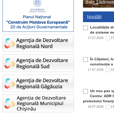
Baia Tătăreas
Noutăți
Localitățile 
de sisteme mo
27.07.2026
2
În Cățeleni, I
construcție a
17.07.2026
3
Un nou pas sp
Centru: ADR C
proiectului finan
16.07.2026
1