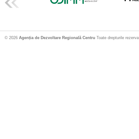
ADR Centru mo
din municipiu
18.06.2026
4
© 2026
Agenția de Dezvoltare Regională Centru
Toate drepturile rezerva
Drumul de acc
Dobrușa va fi
Dezvoltare Region
12.06.2026
2
Apă potabilă p
Nisporeni: AD
unui nou apeduct 
29.05.2026
2
Guvernul cons
sistemul de c
Vărzărești