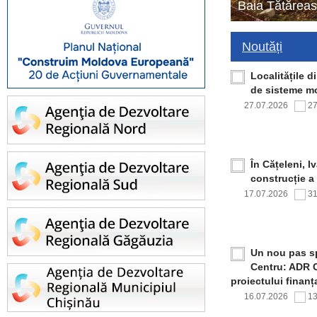
Baia Tătăreas
Noutăți
Localitățile 
de sisteme mo
27.07.2026
2
În Cățeleni, I
construcție a
17.07.2026
3
Un nou pas sp
Centru: ADR C
proiectului finan
16.07.2026
1