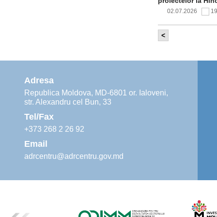
proiectelor la Hîn
02.07.2026
1
<
Comitetul de 
infrastructur
implementării și o
alimentare cu apă
Adresa
02.07.2026
1
Republica Moldova, MD-6801 or. Ialoveni,
str. Alexandru cel Bun, 33
Agenția de De
instruiri prac
Tel/Fax
30.06.2026
4
+373 268 2 26 92
Email
adrcentru@adrcentru.gov.md
Revitalizarea 
Mare și Sfânt”
24.06.2026
4