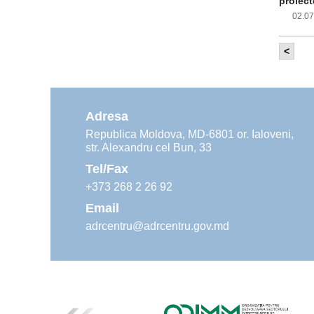
proiect
02.0
<
Com
inf
impleme
aliment
Adresa
02.0
Republica Moldova, MD-6801 or. Ialoveni,
str. Alexandru cel Bun, 33
Age
ins
Tel/Fax
30.0
+373 268 2 26 92
Email
adrcentru@adrcentru.gov.md
Rev
Mar
24.0