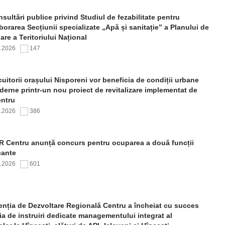
sultări publice privind Studiul de fezabilitate pentru
borarea Secțiunii specializate „Apă și sanitație” a Planului de
re a Teritoriului Național
7.2026
147
uitorii orașului Nisporeni vor beneficia de condiții urbane
erne printr-un nou proiect de revitalizare implementat de
ntru
7.2026
386
 Centru anunță concurs pentru ocuparea a două funcții
cante
7.2026
601
nția de Dezvoltare Regională Centru a încheiat cu succes
ia de instruiri dedicate managementului integrat al