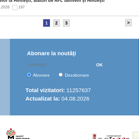
elor la Hîncești, alături de APL Ialoveni și Hîncești
7.2026
197
>
1
2
3
itetul de Supraveghere al proiectului „Îmbunătățirea
rastructurii de apă în Moldova Centrală” a analizat progresul
ntării și opțiunile de operare a serviciului regional de
are cu apă
7.2026
156
Abonare la noutăţi
OK
nția de Dezvoltare Regională Centru a continuat seria de
truiri practice dedicate autorităților publice locale
Abonare
Dezabonare
6.2026
440
Total vizitatori:
11257637
Actualizat la:
04.08.2026
italizarea urbană în municipiul Strășeni: Parcul „Ștefan cel
e și Sfânt” va fi modernizat integral
6.2026
493