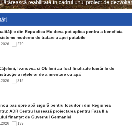
 Tătărească reabilitată în cadrul unui proiect de dezvol
ăți
alitățile din Republica Moldova pot aplica pentru a beneficia
sisteme moderne de tratare a apei potabile
7.2026
279
Cățeleni, Ivanovca și Obileni au fost finalizate lucrările de
strucție a rețelelor de alimentare cu apă
7.2026
315
nou pas spre apă sigură pentru locuitorii din Regiunea
tru: ADR Centru lansează proiectarea pentru Faza II a
ului finanțat de Guvernul Germaniei
7.2026
139