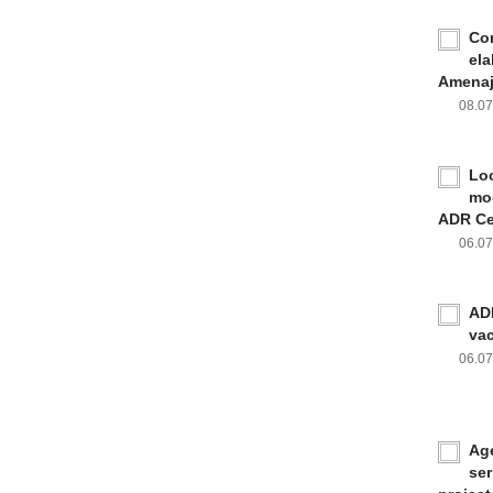
Con
ela
Amenaja
08.0
Loc
mod
ADR Ce
06.0
ADR
va
06.0
Age
ser