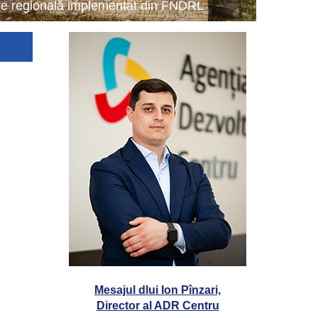
tare regională implementat din FNDRL
Mesajul dlui Ion Pînzari,
Director al ADR Centru