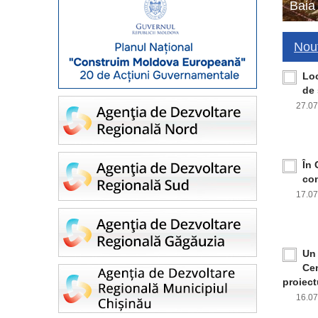
Baia
Nout
Loc
de 
27.0
În 
con
17.0
Un 
Cen
proiect
16.0