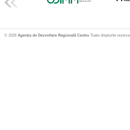
ADR Centru mo
din municipiu
18.06.2026
4
© 2026
Agenția de Dezvoltare Regională Centru
Toate drepturile rezerva
Drumul de acc
Dobrușa va fi
Dezvoltare Region
12.06.2026
2
Apă potabilă p
Nisporeni: AD
unui nou apeduct 
29.05.2026
2
Guvernul cons
sistemul de c
Vărzărești