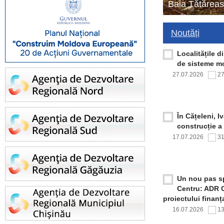
Baia Tătăreas
Noutăți
Localitățile 
de sisteme mo
27.07.2026
2
În Cățeleni, I
construcție a
17.07.2026
3
Un nou pas sp
Centru: ADR C
proiectului finan
16.07.2026
1