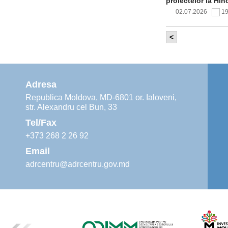
proiectelor la Hîn
02.07.2026
1
<
Comitetul de 
infrastructur
implementării și o
alimentare cu apă
Adresa
02.07.2026
1
Republica Moldova, MD-6801 or. Ialoveni,
str. Alexandru cel Bun, 33
Agenția de De
instruiri prac
Tel/Fax
30.06.2026
4
+373 268 2 26 92
Email
adrcentru@adrcentru.gov.md
Revitalizarea 
Mare și Sfânt”
24.06.2026
4