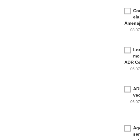
Con
ela
Amenaja
08.0
Loc
mod
ADR Ce
06.0
ADR
va
06.0
Age
ser