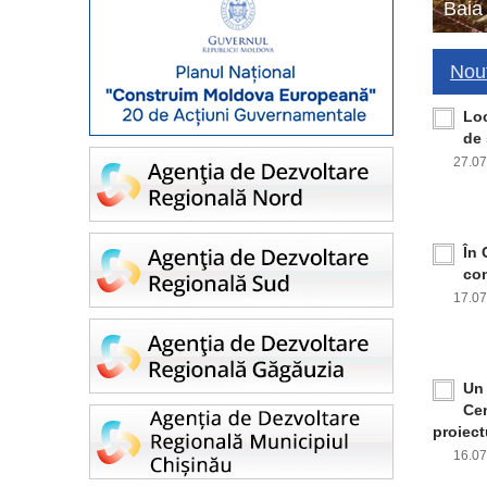
Baia
Nout
Loc
de 
27.0
În 
con
17.0
Un 
Cen
proiect
16.0