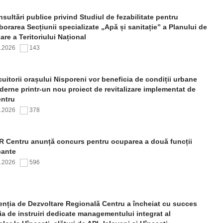
sultări publice privind Studiul de fezabilitate pentru
borarea Secțiunii specializate „Apă și sanitație” a Planului de
re a Teritoriului Național
7.2026
143
uitorii orașului Nisporeni vor beneficia de condiții urbane
erne printr-un nou proiect de revitalizare implementat de
ntru
7.2026
378
 Centru anunță concurs pentru ocuparea a două funcții
cante
7.2026
596
nția de Dezvoltare Regională Centru a încheiat cu succes
ia de instruiri dedicate managementului integrat al