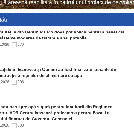
 Tătărească reabilitată în cadrul unui proiect de dezvol
ăți
alitățile din Republica Moldova pot aplica pentru a beneficia
sisteme moderne de tratare a apei potabile
7.2026
270
Cățeleni, Ivanovca și Obileni au fost finalizate lucrările de
strucție a rețelelor de alimentare cu apă
7.2026
306
nou pas spre apă sigură pentru locuitorii din Regiunea
tru: ADR Centru lansează proiectarea pentru Faza II a
ului finanțat de Guvernul Germaniei
7.2026
133