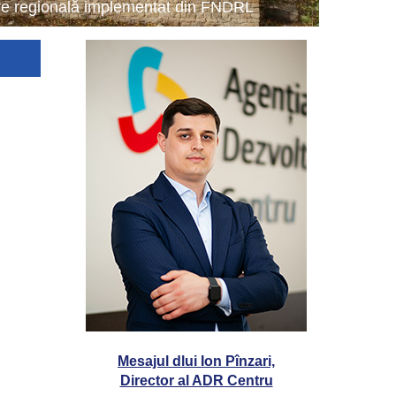
tare regională implementat din FNDRL
Mesajul dlui Ion Pînzari,
Director al ADR Centru