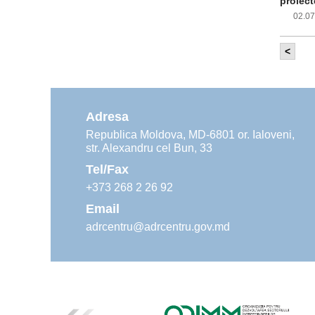
proiect
02.0
<
Com
inf
impleme
aliment
Adresa
02.0
Republica Moldova, MD-6801 or. Ialoveni,
str. Alexandru cel Bun, 33
Age
ins
Tel/Fax
30.0
+373 268 2 26 92
Email
adrcentru@adrcentru.gov.md
Rev
Mar
24.0