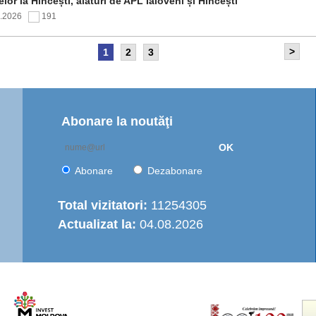
elor la Hîncești, alături de APL Ialoveni și Hîncești
7.2026
191
>
1
2
3
itetul de Supraveghere al proiectului „Îmbunătățirea
rastructurii de apă în Moldova Centrală” a analizat progresul
ntării și opțiunile de operare a serviciului regional de
are cu apă
7.2026
150
Abonare la noutăţi
OK
nția de Dezvoltare Regională Centru a continuat seria de
truiri practice dedicate autorităților publice locale
Abonare
Dezabonare
6.2026
436
Total vizitatori:
11254305
Actualizat la:
04.08.2026
italizarea urbană în municipiul Strășeni: Parcul „Ștefan cel
e și Sfânt” va fi modernizat integral
6.2026
489