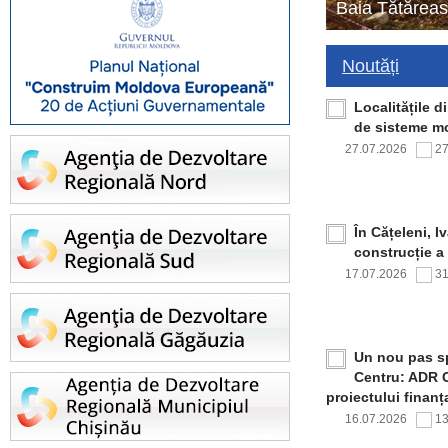
Baia Tătăreas
Noutăți
Localitățile 
de sisteme mo
27.07.2026
2
În Cățeleni, I
construcție a
17.07.2026
3
Un nou pas sp
Centru: ADR C
proiectului finan
16.07.2026
1