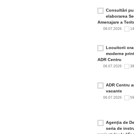
Consultări pub
elaborarea Sec
Amenajare a Terito
08.07.2026
1
Locuitorii or
moderne print
ADR Centru
06.07.2026
3
ADR Centru a
vacante
06.07.2026
5
Agenția de De
seria de inst