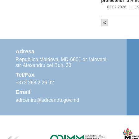
proiectelor la Hîn
02.07.2026
1
<
Comitetul de 
infrastructur
implementării și o
alimentare cu apă
Adresa
02.07.2026
1
Republica Moldova, MD-6801 or. Ialoveni,
str. Alexandru cel Bun, 33
Agenția de De
instruiri prac
Tel/Fax
30.06.2026
4
+373 268 2 26 92
Email
adrcentru@adrcentru.gov.md
Revitalizarea 
Mare și Sfânt”
24.06.2026
4