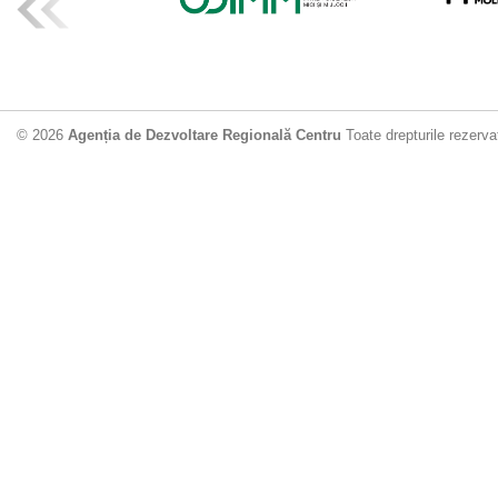
ADR Centru mo
din municipiu
18.06.2026
4
© 2026
Agenția de Dezvoltare Regională Centru
Toate drepturile rezerva
Drumul de acc
Dobrușa va fi
Dezvoltare Region
12.06.2026
2
Apă potabilă p
Nisporeni: AD
unui nou apeduct 
29.05.2026
2
Guvernul cons
sistemul de c
Vărzărești