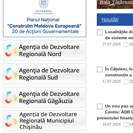
Baia Tătăreas
Noutăți
Localitățile 
de sisteme mo
27.07.2026
3
În Cățeleni, I
construcție a
17.07.2026
3
Un nou pas sp
Centru: ADR C
proiectului finan
16.07.2026
1