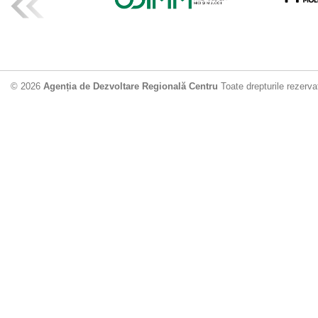
ADR Centru mo
din municipiu
18.06.2026
4
© 2026
Agenția de Dezvoltare Regională Centru
Toate drepturile rezerva
Drumul de acc
Dobrușa va fi
Dezvoltare Region
12.06.2026
2
Apă potabilă p
Nisporeni: AD
unui nou apeduct 
29.05.2026
2
Guvernul cons
sistemul de c
Vărzărești