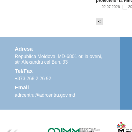
proiectelor la Hîn
02.07.2026
2
<
Comitetul de 
infrastructur
implementării și o
alimentare cu apă
Adresa
02.07.2026
1
Republica Moldova, MD-6801 or. Ialoveni,
str. Alexandru cel Bun, 33
Agenția de De
instruiri prac
Tel/Fax
30.06.2026
4
+373 268 2 26 92
Email
adrcentru@adrcentru.gov.md
Revitalizarea 
Mare și Sfânt”
24.06.2026
5