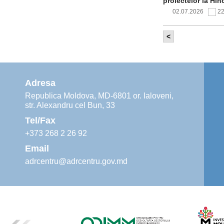
proiectelor la Hîn
02.07.2026
2
<
Comitetul de 
infrastructur
implementării și o
alimentare cu apă
Adresa
02.07.2026
1
Republica Moldova, MD-6801 or. Ialoveni,
str. Alexandru cel Bun, 33
Agenția de De
instruiri prac
Tel/Fax
30.06.2026
4
+373 268 2 26 92
Email
adrcentru@adrcentru.gov.md
Revitalizarea 
Mare și Sfânt”
24.06.2026
5