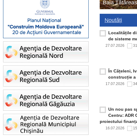
Baia Tătăreas
Noutăți
Localitățile 
de sisteme mo
27.07.2026
3
În Cățeleni, I
construcție a
17.07.2026
3
Un nou pas sp
Centru: ADR C
proiectului finan
16.07.2026
1