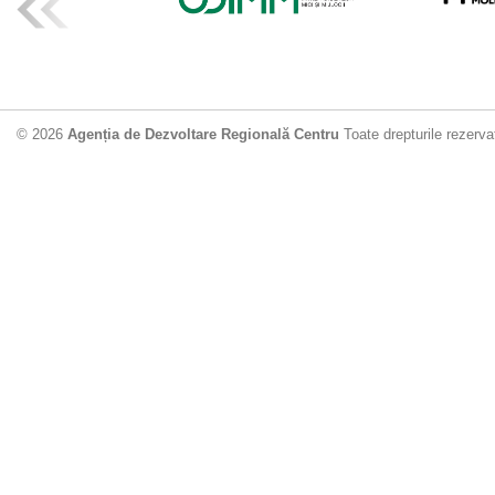
ADR Centru mo
din municipiu
18.06.2026
4
© 2026
Agenția de Dezvoltare Regională Centru
Toate drepturile rezerva
Drumul de acc
Dobrușa va fi
Dezvoltare Region
12.06.2026
2
Apă potabilă p
Nisporeni: AD
unui nou apeduct 
29.05.2026
2
Guvernul cons
sistemul de c
Vărzărești