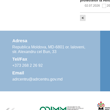
proiectelor la Hîn
02.07.2026
2
<
Comitetul de 
infrastructur
implementării și o
alimentare cu apă
Adresa
02.07.2026
1
Republica Moldova, MD-6801 or. Ialoveni,
str. Alexandru cel Bun, 33
Agenția de De
instruiri prac
Tel/Fax
30.06.2026
4
+373 268 2 26 92
Email
adrcentru@adrcentru.gov.md
Revitalizarea 
Mare și Sfânt”
24.06.2026
4