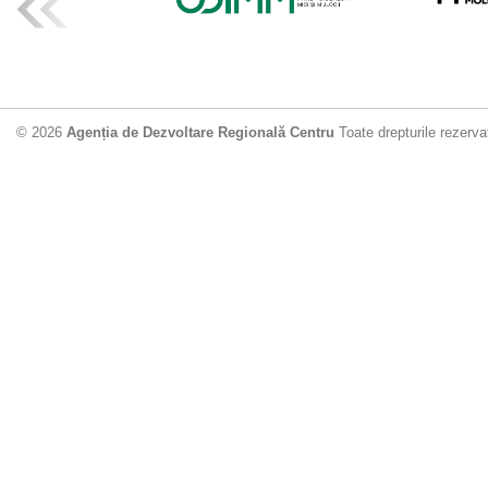
ADR Centru mo
din municipiu
18.06.2026
4
© 2026
Agenția de Dezvoltare Regională Centru
Toate drepturile rezerva
Drumul de acc
Dobrușa va fi
Dezvoltare Region
12.06.2026
2
Apă potabilă p
Nisporeni: AD
unui nou apeduct 
29.05.2026
2
Guvernul cons
sistemul de c
Vărzărești