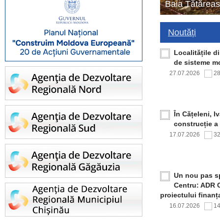
Baia Tătăreas
Noutăți
Localitățile 
de sisteme mo
27.07.2026
2
În Cățeleni, I
construcție a
17.07.2026
3
Un nou pas sp
Centru: ADR C
proiectului finan
16.07.2026
1