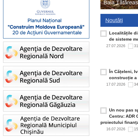
Baia Tătăreas
Noutăți
Localitățile 
de sisteme mo
27.07.2026
3
În Cățeleni, I
construcție a
17.07.2026
3
Un nou pas sp
Centru: ADR C
proiectului finan
16.07.2026
1