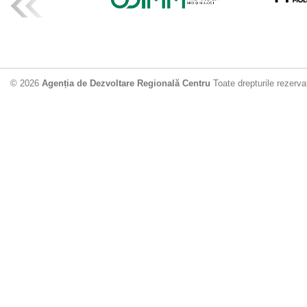
ADR Centru mo
din municipiu
18.06.2026
4
© 2026
Agenția de Dezvoltare Regională Centru
Toate drepturile rezerva
Drumul de acc
Dobrușa va fi
Dezvoltare Region
12.06.2026
2
Apă potabilă p
Nisporeni: AD
unui nou apeduct 
29.05.2026
2
Guvernul cons
sistemul de c
Vărzărești