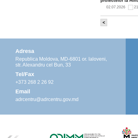
proiectelor la Hîn
02.07.2026
2
<
Comitetul de 
infrastructur
implementării și o
alimentare cu apă
Adresa
02.07.2026
1
Republica Moldova, MD-6801 or. Ialoveni,
str. Alexandru cel Bun, 33
Agenția de De
instruiri prac
Tel/Fax
30.06.2026
4
+373 268 2 26 92
Email
adrcentru@adrcentru.gov.md
Revitalizarea 
Mare și Sfânt”
24.06.2026
5