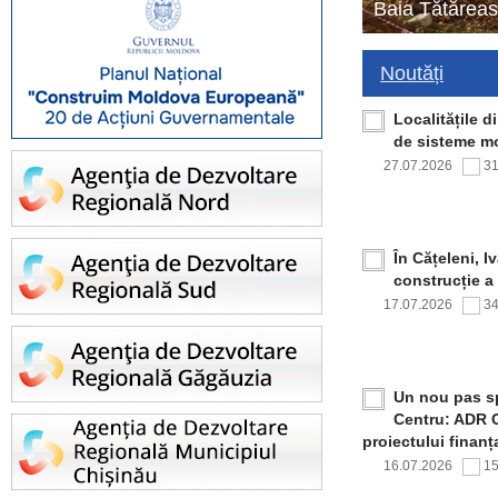
Baia Tătăreas
Noutăți
Localitățile 
de sisteme mo
27.07.2026
3
În Cățeleni, I
construcție a
17.07.2026
3
Un nou pas sp
Centru: ADR C
proiectului finan
16.07.2026
1