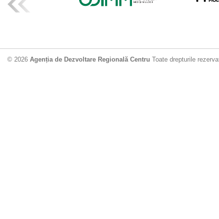
ADR Centru mo
din municipiu
18.06.2026
4
© 2026
Agenția de Dezvoltare Regională Centru
Toate drepturile rezerva
Drumul de acc
Dobrușa va fi
Dezvoltare Region
12.06.2026
2
Apă potabilă p
Nisporeni: AD
unui nou apeduct 
29.05.2026
2
Guvernul cons
sistemul de c
Vărzărești