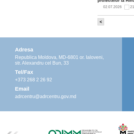
proiectelor la Hîn
02.07.2026
2
<
Comitetul de 
infrastructur
implementării și o
alimentare cu apă
Adresa
02.07.2026
1
Republica Moldova, MD-6801 or. Ialoveni,
str. Alexandru cel Bun, 33
Agenția de De
instruiri prac
Tel/Fax
30.06.2026
4
+373 268 2 26 92
Email
adrcentru@adrcentru.gov.md
Revitalizarea 
Mare și Sfânt”
24.06.2026
5