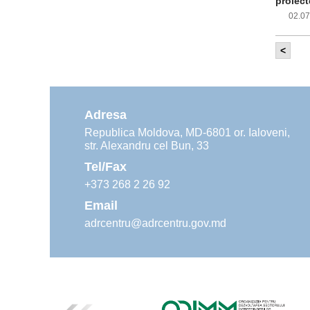
proiect
02.0
<
Com
inf
impleme
aliment
Adresa
02.0
Republica Moldova, MD-6801 or. Ialoveni,
str. Alexandru cel Bun, 33
Age
ins
Tel/Fax
30.0
+373 268 2 26 92
Email
adrcentru@adrcentru.gov.md
Rev
Mar
24.0