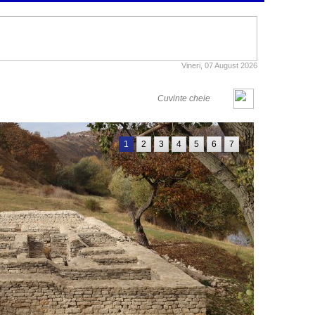
Vineri, 07 August 2026
1
2
3
4
5
6
7