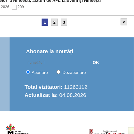
elor la Hîncești, alături de APL Ialoveni și Hîncești
7.2026
209
>
1
2
3
itetul de Supraveghere al proiectului „Îmbunătățirea
rastructurii de apă în Moldova Centrală” a analizat progresul
ntării și opțiunile de operare a serviciului regional de
are cu apă
7.2026
166
Abonare la noutăţi
OK
nția de Dezvoltare Regională Centru a continuat seria de
truiri practice dedicate autorităților publice locale
Abonare
Dezabonare
6.2026
455
Total vizitatori:
11263112
Actualizat la:
04.08.2026
italizarea urbană în municipiul Strășeni: Parcul „Ștefan cel
e și Sfânt” va fi modernizat integral
6.2026
503