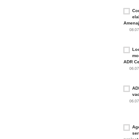
Con
ela
Amenaja
08.0
Loc
mod
ADR Ce
06.0
ADR
va
06.0
Age
ser