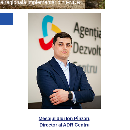
tare regională implementat din FNDRL
Mesajul dlui Ion Pînzari,
Director al ADR Centru