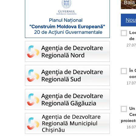
Baia
Nout
Loc
de 
27.0
În 
con
17.0
Un 
Cen
proiect
16.0