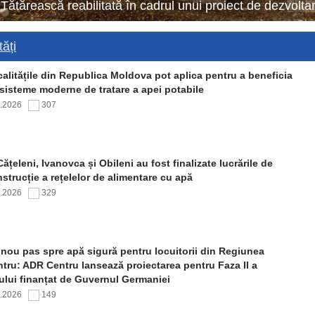
 Tătărească reabilitată în cadrul unui proiect de dezvol
ăți
alitățile din Republica Moldova pot aplica pentru a beneficia
sisteme moderne de tratare a apei potabile
7.2026
307
Cățeleni, Ivanovca și Obileni au fost finalizate lucrările de
strucție a rețelelor de alimentare cu apă
7.2026
329
nou pas spre apă sigură pentru locuitorii din Regiunea
tru: ADR Centru lansează proiectarea pentru Faza II a
ului finanțat de Guvernul Germaniei
7.2026
149