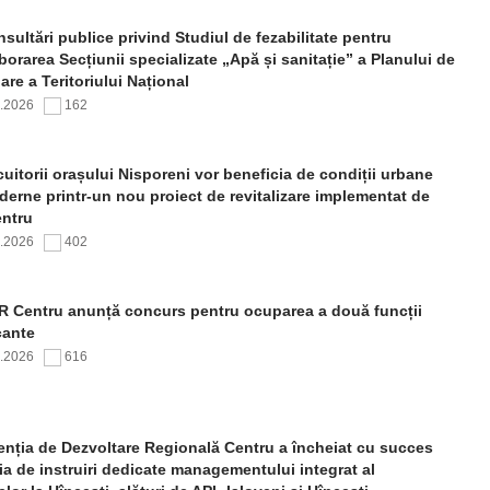
sultări publice privind Studiul de fezabilitate pentru
borarea Secțiunii specializate „Apă și sanitație” a Planului de
re a Teritoriului Național
7.2026
162
uitorii orașului Nisporeni vor beneficia de condiții urbane
erne printr-un nou proiect de revitalizare implementat de
ntru
7.2026
402
 Centru anunță concurs pentru ocuparea a două funcții
cante
7.2026
616
nția de Dezvoltare Regională Centru a încheiat cu succes
ia de instruiri dedicate managementului integrat al