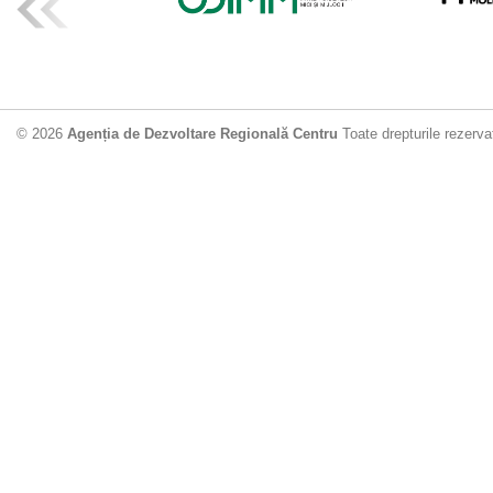
ADR Centru mo
din municipiu
18.06.2026
4
© 2026
Agenția de Dezvoltare Regională Centru
Toate drepturile rezerva
Drumul de acc
Dobrușa va fi
Dezvoltare Region
12.06.2026
2
Apă potabilă p
Nisporeni: AD
unui nou apeduct 
29.05.2026
2
Guvernul cons
sistemul de c
Vărzărești