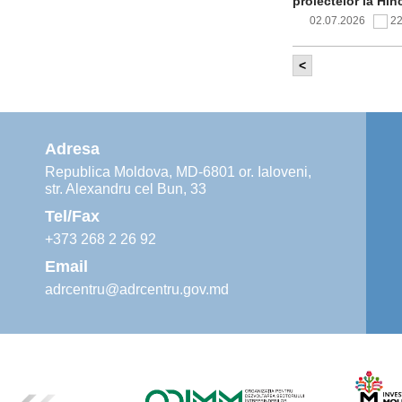
proiectelor la Hîn
02.07.2026
2
<
Comitetul de 
infrastructur
implementării și o
alimentare cu apă
Adresa
02.07.2026
1
Republica Moldova, MD-6801 or. Ialoveni,
str. Alexandru cel Bun, 33
Agenția de De
instruiri prac
Tel/Fax
30.06.2026
4
+373 268 2 26 92
Email
adrcentru@adrcentru.gov.md
Revitalizarea 
Mare și Sfânt”
24.06.2026
5