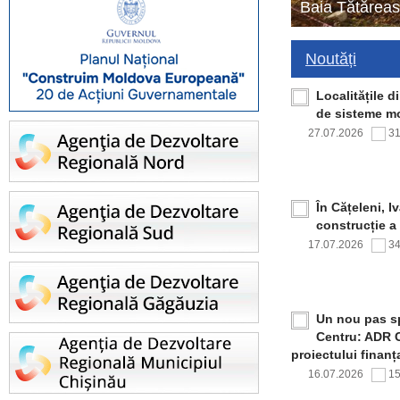
Baia Tătăreas
Noutăți
Localitățile 
de sisteme mo
27.07.2026
3
În Cățeleni, I
construcție a
17.07.2026
3
Un nou pas sp
Centru: ADR C
proiectului finan
16.07.2026
1