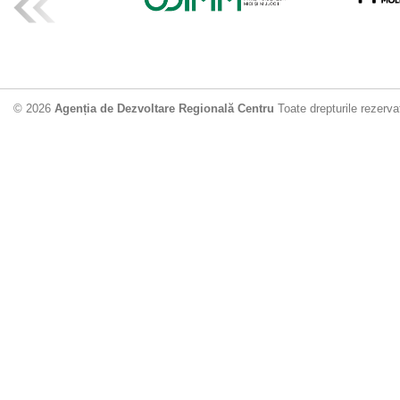
ADR Centru mo
din municipiu
18.06.2026
4
© 2026
Agenția de Dezvoltare Regională Centru
Toate drepturile rezerva
Drumul de acc
Dobrușa va fi
Dezvoltare Region
12.06.2026
2
Apă potabilă p
Nisporeni: AD
unui nou apeduct 
29.05.2026
2
Guvernul cons
sistemul de c
Vărzărești