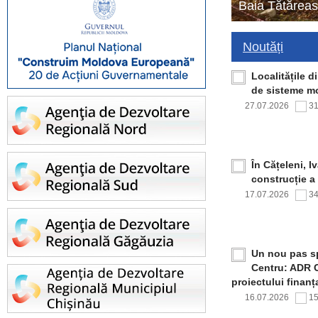
Baia Tătăreas
Noutăți
Localitățile 
de sisteme mo
27.07.2026
3
În Cățeleni, I
construcție a
17.07.2026
3
Un nou pas sp
Centru: ADR C
proiectului finan
16.07.2026
1