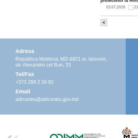
proiectelor la Hîn
02.07.2026
2
<
Comitetul de 
infrastructur
implementării și o
alimentare cu apă
Adresa
02.07.2026
1
Republica Moldova, MD-6801 or. Ialoveni,
str. Alexandru cel Bun, 33
Agenția de De
instruiri prac
Tel/Fax
30.06.2026
4
+373 268 2 26 92
Email
adrcentru@adrcentru.gov.md
Revitalizarea 
Mare și Sfânt”
24.06.2026
5