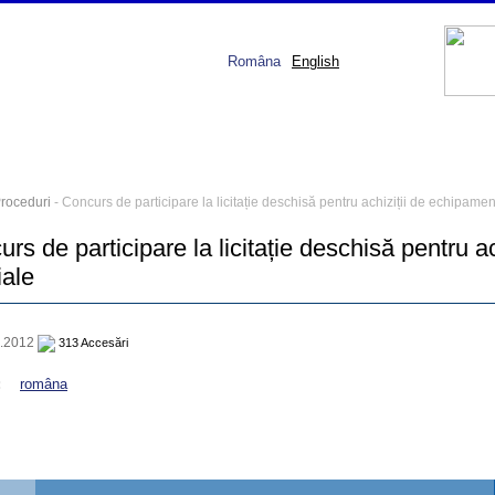
Româna
English
roceduri
- Concurs de participare la licitație deschisă pentru achiziții de echipamen
rs de participare la licitație deschisă pentru a
iale
1.2012
313 Accesări
:
româna