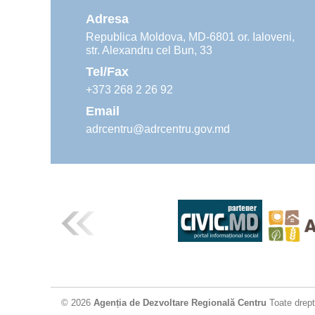
Adresa
Republica Moldova, MD-6801 or. Ialoveni,
str. Alexandru cel Bun, 33
Tel/Fax
+373 268 2 26 92
Email
adrcentru@adrcentru.gov.md
© 2026
Agenția de Dezvoltare Regională Centru
Toate drept