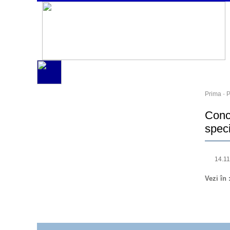
Prima
-
P
Concu
spec
14.1
Vezi în 