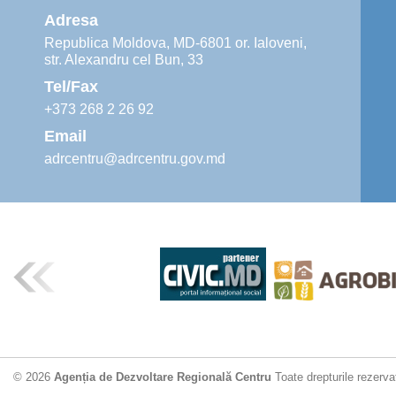
Adresa
Republica Moldova, MD-6801 or. Ialoveni,
str. Alexandru cel Bun, 33
Tel/Fax
+373 268 2 26 92
Email
adrcentru@adrcentru.gov.md
© 2026
Agenția de Dezvoltare Regională Centru
Toate drepturile rezerva