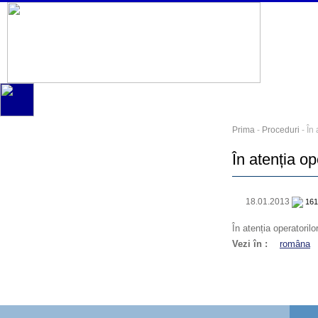
Prima
-
Proceduri
- În
În atenția op
18.01.2013
161
În atenția operatoril
Vezi în :
româna