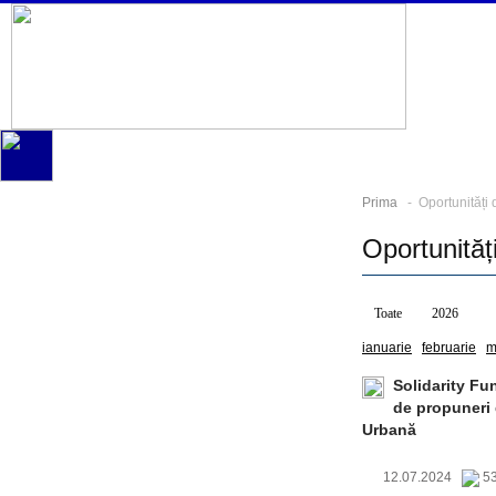
Prima
- Oportunități d
Oportunităț
Toate
2026
2
ianuarie
februarie
m
Solidarity Fu
de propuneri 
Urbană
12.07.2024
53