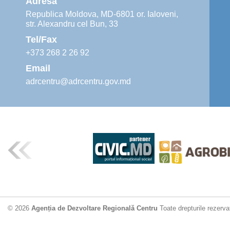
Adresa
Republica Moldova, MD-6801 or. Ialoveni,
str. Alexandru cel Bun, 33
Tel/Fax
+373 268 2 26 92
Email
adrcentru@adrcentru.gov.md
© 2026
Agenția de Dezvoltare Regională Centru
Toate drepturile rezerva