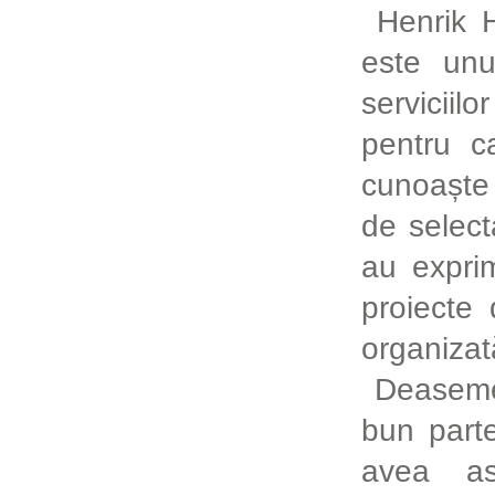
Henrik 
este unu
serviciil
pentru c
cunoaște 
de select
au exprim
proiecte 
organizat
Deaseme
bun part
avea as