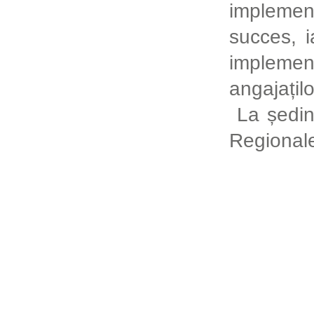
implement
succes, i
implemen
angajațil
La ședin
Regionale