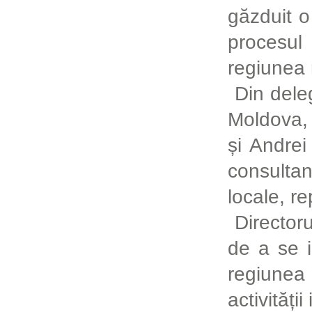
găzduit o 
procesul 
regiunea 
Din dele
Moldova, 
și Andrei
consultan
locale, r
Director
de a se i
regiunea 
activități