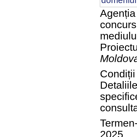
Agenția
concurs
mediulu
Proiect
Moldova
Condiții
Detaliil
specifi
consulta
Termen-
2025