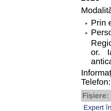
Modalită
Prin 
Pers
Regio
or. 
antic
Informaț
Telefon:
Fișiere:
Expert î