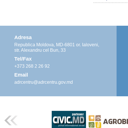
Adresa
Republica Moldova, MD-6801 or. Ialoveni,
str. Alexandru cel Bun, 33
Tel/Fax
+373 268 2 26 92
Email
adrcentru@adrcentru.gov.md