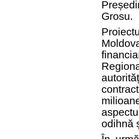
Președi
Grosu.
Proiec
Moldov
financ
Region
autorit
contrac
milioane
aspectu
odihnă ș