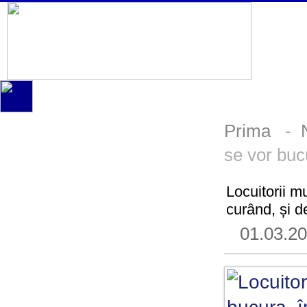
Prima
-
se vor buc
Locuitorii m
curând, și d
01.03.2