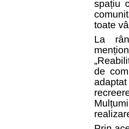
spațiu 
comunit
toate vâ
La rân
mențion
„Reabil
de comu
adaptat
recreere
Mulțumi
realizar
Prin ace