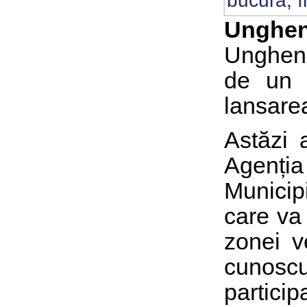
Unghen
Ungheni,
de un 
lansarea
Astăzi 
Agenți
Municip
care va
zonei v
cunosc
partic