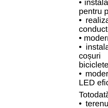
• instal
pentru p
• reali
conducte
• modern
• insta
coșuri
biciclete
• moder
LED efic
Totodată
• terenu