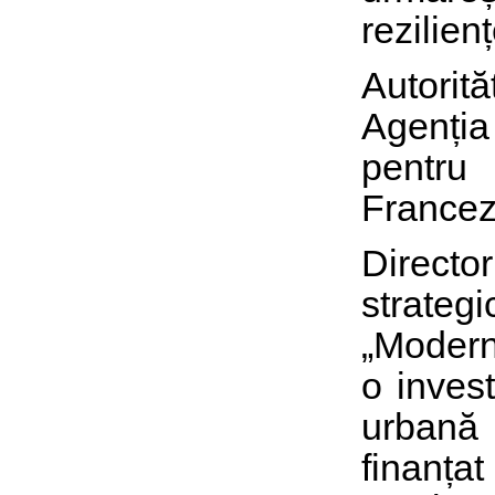
rezilien
Autorit
Agenția
pentru 
Francez,
Director
strategic
„Modern
o invest
urbană 
finanț