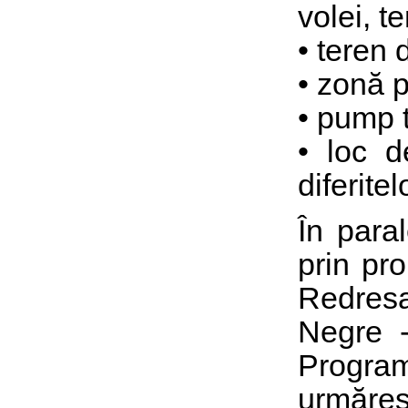
volei, te
• teren 
• zonă 
• pump t
• loc d
diferite
În paral
prin pr
Redresa
Negre -
Program
urmăreșt