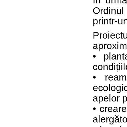
În urmă
Ordinul 
printr-
Proiec
aproxima
• plant
condiții
• ream
ecologi
apelor p
• creare
alergăto