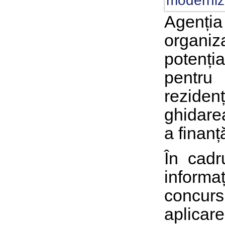
Agenți
organi
potenți
pentru
reziden
ghidare
a finanț
În cadru
informa
concurs,
aplica