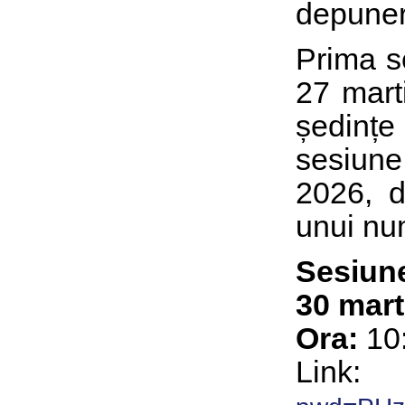
depuner
Prima se
27 mart
ședințe
sesiune 
2026, de
unui num
Sesiun
30 mart
Ora:
10
L