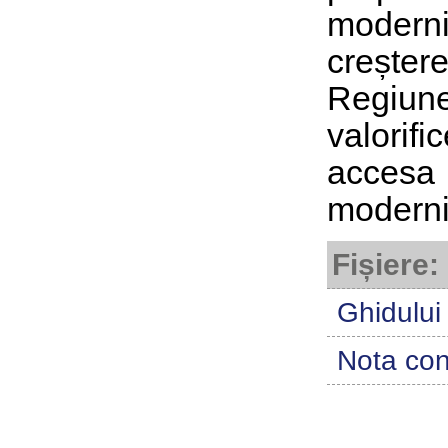
moderniz
creșter
Regiun
valorif
accesa 
moderniz
Fișiere:
Ghidului
Nota con