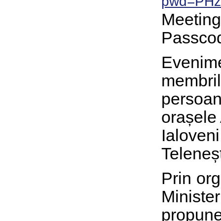
pwd=PHz
Meeting
Passco
Evenime
membrilo
persoane
orașele 
Ialoveni
Teleneșt
Prin or
Minister
propune