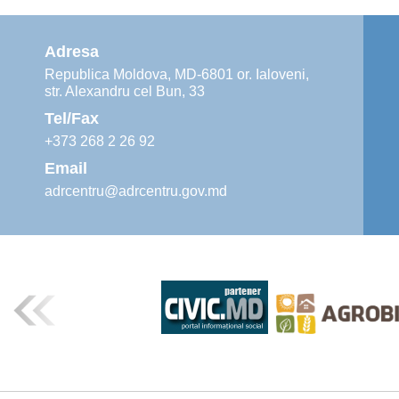
Adresa
Republica Moldova, MD-6801 or. Ialoveni,
str. Alexandru cel Bun, 33
Tel/Fax
+373 268 2 26 92
Email
adrcentru@adrcentru.gov.md