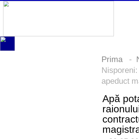
Prima
-
Nisporeni:
apeduct ma
Apă pota
raionul
contract
magistra