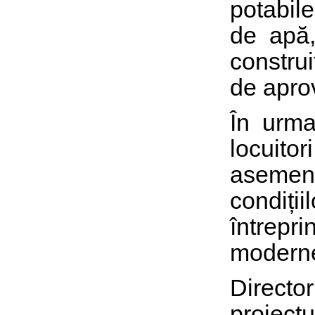
potabile
de apă,
constru
de aprov
În urma
locuit
asemen
condiți
întrepri
moderne
Director
proiectu