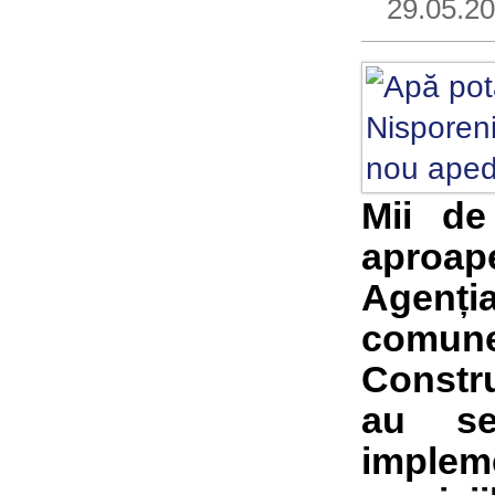
29.05.2
Mii de
aproap
Agenți
comun
Constru
au se
impleme