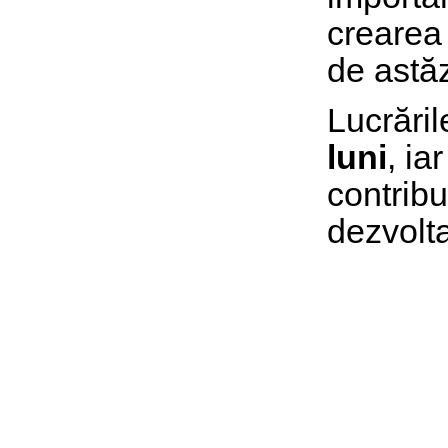
crearea 
de astăz
Lucrări
luni
, ia
contribu
dezvolt