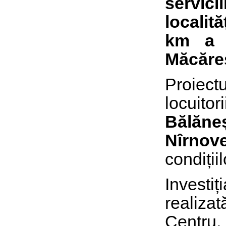
servici
localit
km a a
Măcăreș
Proiect
locuit
Bălăneș
Nîrnove
condiții
Investiț
realiza
Centru,