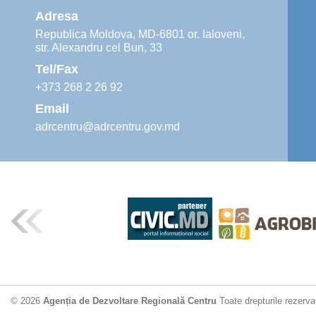
Adresa
Republica Moldova, MD-6801 or. Ialoveni,
str. Alexandru cel Bun, 33
Tel/Fax
+373 268 2 26 92
Email
adrcentru@adrcentru.gov.md
© 2026
Agenția de Dezvoltare Regională Centru
Toate drepturile rezerva