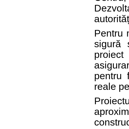
Dezvolt
autorită
Pentru m
sigură 
proiec
asigura
pentru f
reale p
Proiec
aproxi
constru