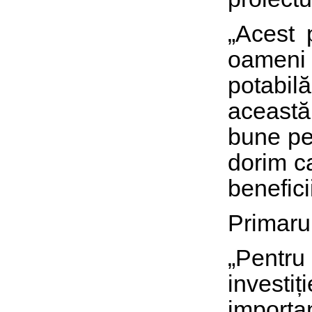
„Acest 
oameni 
potabil
această 
bune pen
dorim ca
benefici
Primarul
„Pentru
investiț
importa