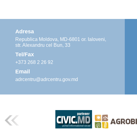
Adresa
Republica Moldova, MD-6801 or. Ialoveni,
str. Alexandru cel Bun, 33
Tel/Fax
+373 268 2 26 92
Email
adrcentru@adrcentru.gov.md