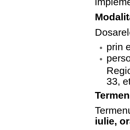
implemen
Modalit
Dosarele
prin 
pers
Regio
33, e
Termen-
Termen
iulie, o