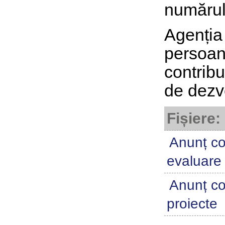
numărul 
Agenția
persoan
contrib
de dezv
Fișiere:
Anunț co
evaluare
Anunț co
proiecte