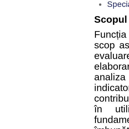
Specia
Scopul 
Funcția
scop as
evaluar
elabora
analiza
indicato
contribu
în uti
fundam