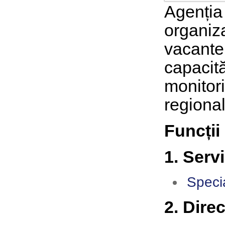
Agenți
organiz
vacante
capacită
monitor
regional
Funcții
1. Serv
Specia
2. Dire