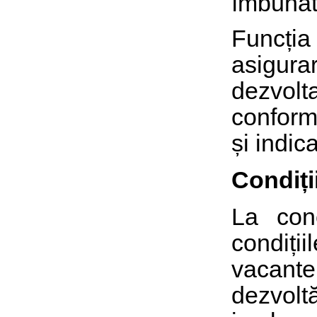
îmbunătă
Funcția 
asigura
dezvolta
conform
și indica
Condiți
La conc
condiți
vacant
dezvolt