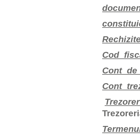
documente
constitui
Rechizit
Cod fisc
Cont de
Cont tre
Trezorer
Trezorer
Termenul