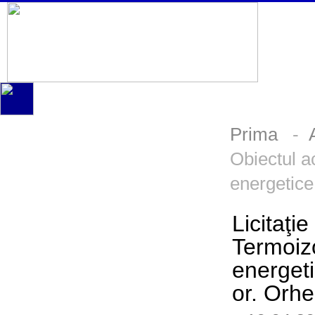
Prima
-
Obiectul ac
energetice 
Licitaţi
Termoizo
energeti
or. Orhe