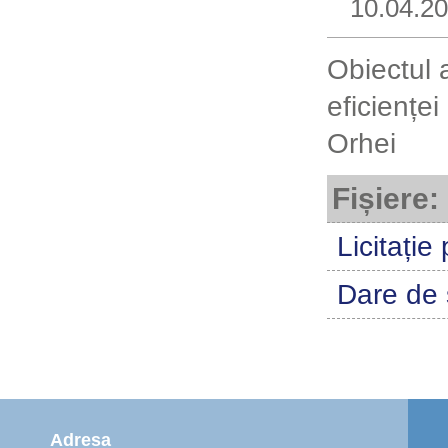
10.04.2
Obiectul a
eficienței
Orhei
Fișiere:
Licitație
Dare de
Adresa