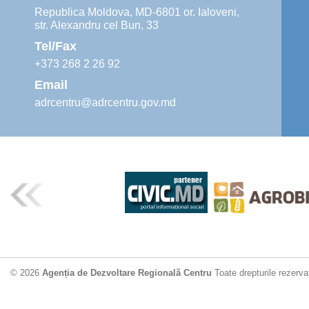
Republica Moldova, MD-6801 or. Ialoveni,
str. Alexandru cel Bun, 33
Tel/Fax
+373 268 2 26 92
Email
adrcentru@adrcentru.gov.md
© 2026
Agenția de Dezvoltare Regională Centru
Toate drepturile rezerva