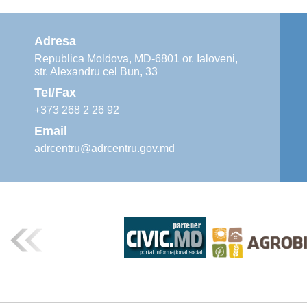
Adresa
Republica Moldova, MD-6801 or. Ialoveni,
str. Alexandru cel Bun, 33
Tel/Fax
+373 268 2 26 92
Email
adrcentru@adrcentru.gov.md