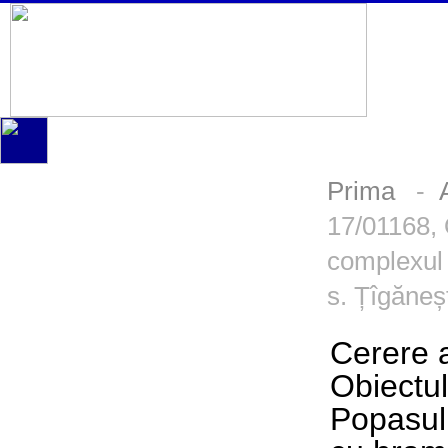
Prima
-
17/01168, O
complexul 
s. Țîgăneșt
Cerere a
Obiectul
Popasul 