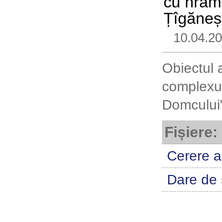
cu hramu
Țîgăneșt
10.04.2
Obiectul a
complexul
Domcului"
Fișiere:
Cerere a
Dare de