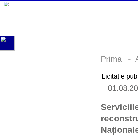
Prima
-
Licitaţie pu
01.08.2
Servicii
reconstru
Naționale