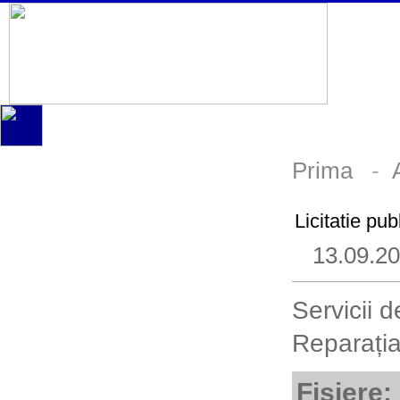
Prima
-
Licitatie pu
13.09.2
Servicii 
Reparația
Fișiere: