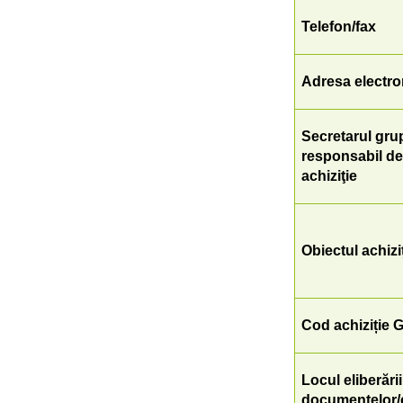
Telefon/fax
Adresa electro
Secretarul grup
responsabil d
achiziţie
Obiectul achiziţ
Cod achiziție 
Locul eliberării
documentelor/c