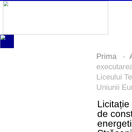
Prima
-
executarea 
Liceului Te
Uniunii E
Licitați
de const
energeti