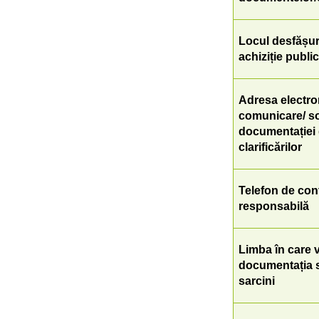
Locul desfășur
achiziție publi
Adresa electro
comunicare/ sol
documentației d
clarificărilor
Telefon de con
responsabilă
Limba în care v
documentația s
sarcini