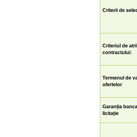
Criterii de sele
Criteriul de atr
contractului:
Termenul de val
ofertelor
Garanția bancar
licitație