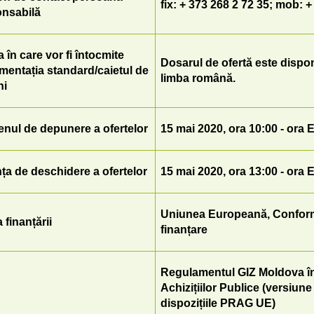
fix: + 373 268 2 72 35; mob: 
onsabilă
 în care vor fi întocmite
Dosarul de ofertă este dispon
entația standard/caietul de
limba română.
ni
nul de depunere a ofertelor
15 mai 2020, ora 10:00 - ora 
ța de deschidere a ofertelor
15 mai 2020, ora 13:00 - ora 
Uniunea Europeană, Conform
 finanțării
finanțare
Regulamentul GIZ Moldova î
Achizițiilor Publice (versiune
dispozițiile PRAG UE)