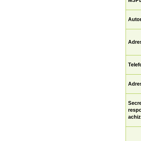
MSPL
Autor
Adre
Telef
Adres
Secre
respo
achiz