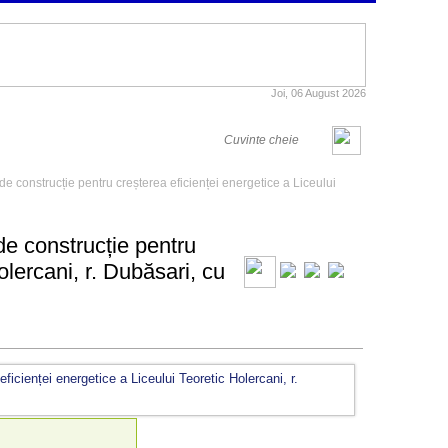
Joi, 06 August 2026
r de construcție pentru creșterea eficienței energetice a Liceului
 de construcție pentru
olercani, r. Dubăsari, cu