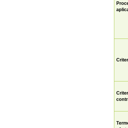
Proce
aplic
Criter
Criter
contr
Terme