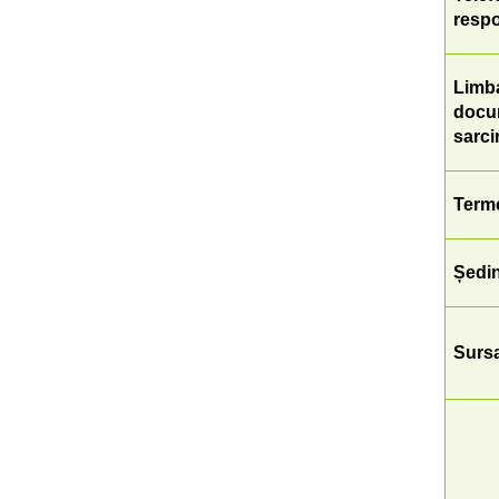
resp
Limba
docum
sarci
Terme
Ședin
Sursa