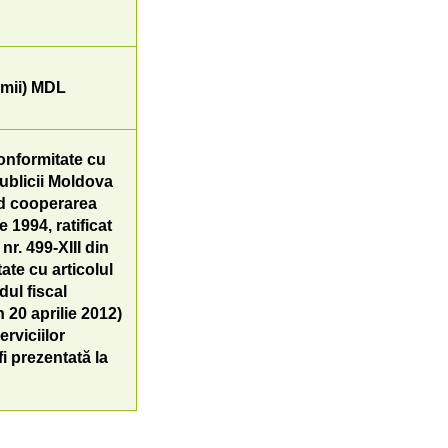
 mii) MDL
conformitate cu
ublicii Moldova
nd cooperarea
 1994, ratificat
r. 499-XIII din
ate cu articolul
dul fiscal
n 20 aprilie 2012)
rviciilor
fi prezentată la