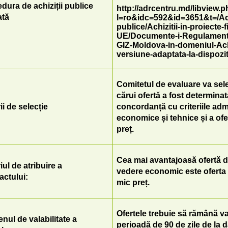
dura de achiziții publice
http://adrcentru.md/libview.
ată
l=ro&idc=592&id=3651&t=/Ach
publice/Achizitii-in-proiecte-
UE/Documente-i-Regulament
GIZ-Moldova-in-domeniul-Achi
versiune-adaptata-la-dispoz
Comitetul de evaluare va sele
cărui ofertă a fost determinată
ii de selecție
concordanță cu criteriile admi
economice și tehnice și a ofe
preț.
Cea mai avantajoasă ofertă d
iul de atribuire a
vedere economic este oferta l
actului:
mic preț.
Ofertele trebuie să rămână va
nul de valabilitate a
perioadă de 90 de zile de la d