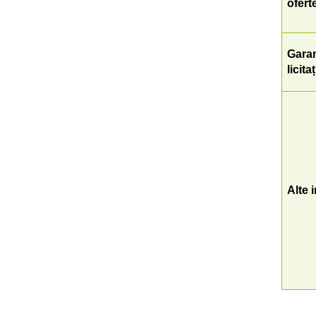
ofert
Garan
licita
Alte 