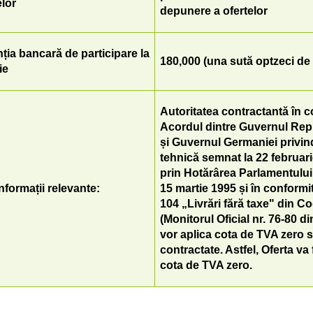
elor
depunere a ofertelor
ția bancară de participare la
180,000 (una sută optzeci de
ție
Autoritatea contractantă în 
Acordul dintre Guvernul Rep
și Guvernul Germaniei privi
tehnică semnat la 22 februarie
prin Hotărârea Parlamentului n
informații relevante:
15 martie 1995 și în conformit
104 „Livrări fără taxe" din Co
(Monitorul Oficial nr. 76-80 di
vor aplica cota de TVA zero se
contractate. Astfel, Oferta va 
cota de TVA zero.