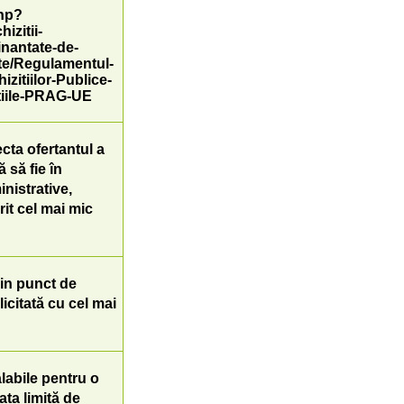
php?
izitii-
finantate-de-
e/Regulamentul-
zitiilor-Publice-
itiile-PRAG-UE
cta ofertantul a
 să fie în
nistrative,
rit cel mai mic
in punct de
icitată cu cel mai
labile pentru o
ata limită de