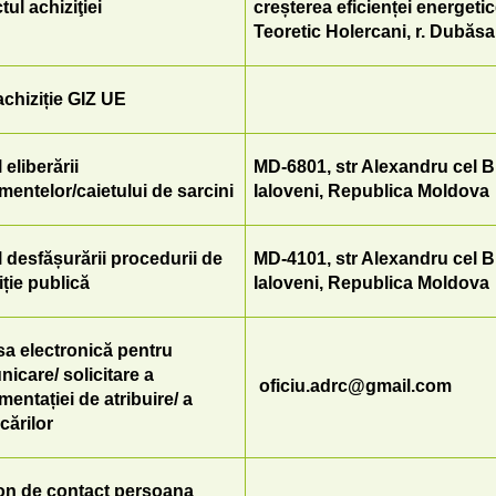
tul achiziţiei
creșterea eficienței energetic
Teoretic Holercani, r. Dubăsa
chiziție GIZ UE
 eliberării
MD-6801, str Alexandru cel Bun
entelor/caietului de sarcini
Ialoveni, Republica Moldova
 desfășurării procedurii de
MD-4101, str Alexandru cel Bun
iție publică
Ialoveni, Republica Moldova
a electronică pentru
icare/ solicitare a
oficiu.adrc@gmail.com
entației de atribuire/ a
icărilor
on de contact persoana