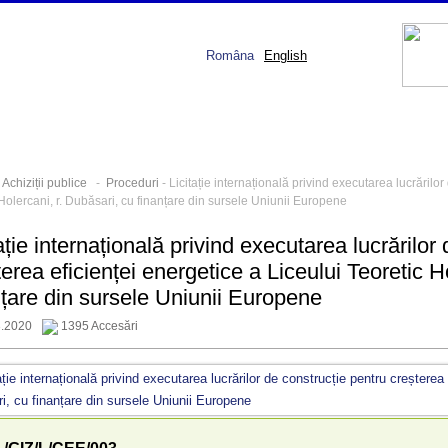
Româna
English
-
Achiziții publice
-
Proceduri
- Licitație internațională privind executarea lucrărilo
Holercani, r. Dubăsari, cu finanțare din sursele Uniunii Europene
ație internațională privind executarea lucrărilor
terea eficienței energetice a Liceului Teoretic H
nțare din sursele Uniunii Europene
3.2020
1395 Accesări