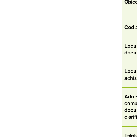
Obiec
Cod a
Locul
docum
Locul
achiz
Adres
comun
docum
clarif
Telef