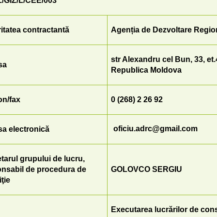
/GIZ/L/CEE/003
itatea contractantă
Agenția de Dezvoltare Regio
str Alexandru cel Bun, 33, et.4
sa
Republica Moldova
on/fax
0 (268) 2 26 92
oficiu.adrc@gmail.com
a electronică
tarul grupului de lucru,
nsabil de procedura de
GOLOVCO SERGIU
iţie
Executarea lucrărilor de con