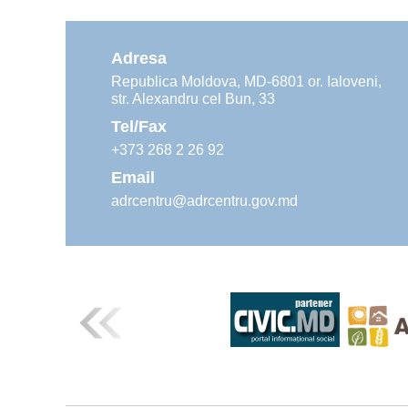
Adresa
Republica Moldova, MD-6801 or. Ialoveni,
str. Alexandru cel Bun, 33
Tel/Fax
+373 268 2 26 92
Email
adrcentru@adrcentru.gov.md