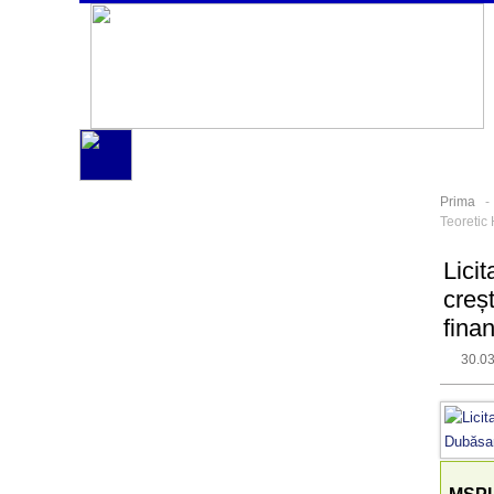
Prima
Teoretic 
Licit
creș
fina
30.0