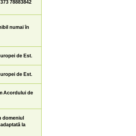
+ 373 78883842
ibil numai în
Europei de Est.
Europei de Est.
 Acordului de
n domeniul
 adaptată la