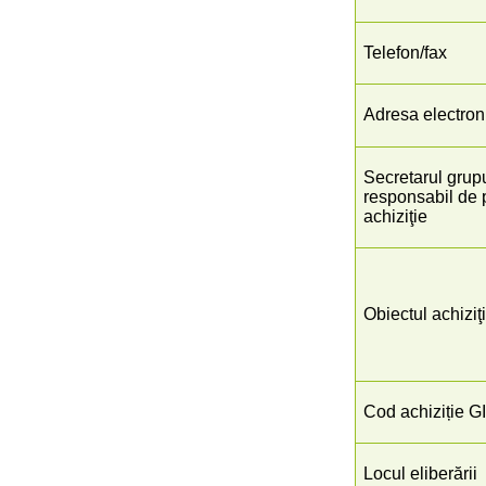
Telefon/fax
Adresa electron
Secretarul grupu
responsabil de 
achiziţie
Obiectul achiziţi
Cod achiziție G
Locul eliberării