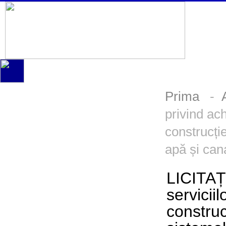
Prima
-
privind ach
construcți
apă și cana
LICITAȚ
servicii
construc