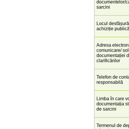
documentelor/ca
sarcini
Locul desfășurăr
achiziție public
Adresa electron
comunicare/ soli
documentației de
clarificărilor
Telefon de cont
responsabilă
Limba în care vo
documentația st
de sarcini
Termenul de de