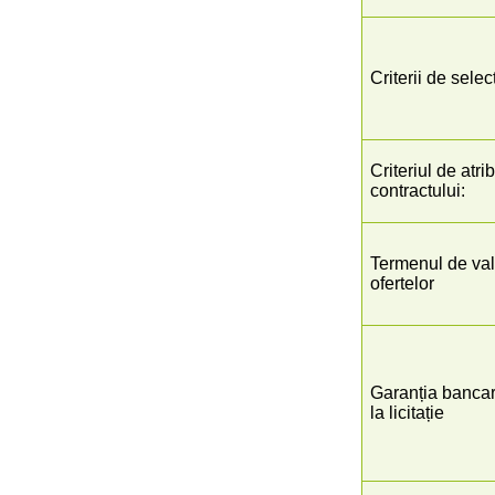
Criterii de selec
Criteriul de atri
contractului:
Termenul de vala
ofertelor
Garanția bancar
la licitație