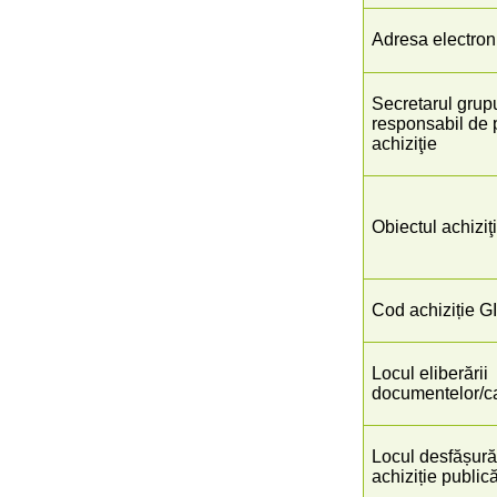
Adresa electron
Secretarul grupu
responsabil de 
achiziţie
Obiectul achiziţi
Cod achiziție G
Locul eliberării
documentelor/ca
Locul desfășurăr
achiziție public