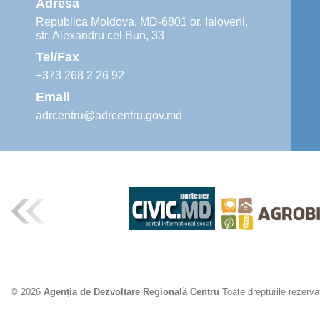
Adresa
Republica Moldova, MD-6801 or. Ialoveni,
str. Alexandru cel Bun, 33
Tel/Fax
+373 268 2 26 92
Email
adrcentru@adrcentru.gov.md
© 2026
Agenția de Dezvoltare Regională Centru
Toate drepturile rezerva