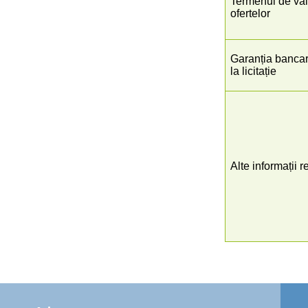
Termenul de vala
ofertelor
Garanția bancar
la licitație
Alte informații r