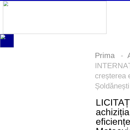
Prima
-
INTERNAȚIO
creșterea e
Șoldăneșt
LICITA
achiziți
eficienț