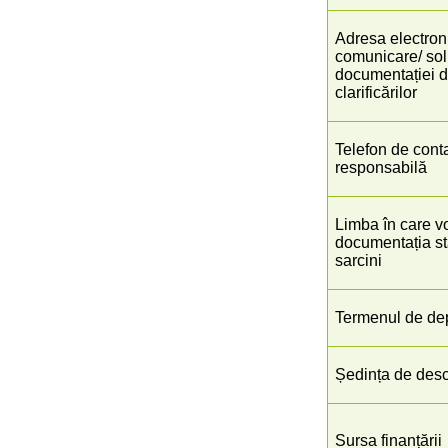
Adresa electron
comunicare/ soli
documentației de
clarificărilor
Telefon de cont
responsabilă
Limba în care vo
documentația st
sarcini
Termenul de dep
Ședința de desc
Sursa finanțării