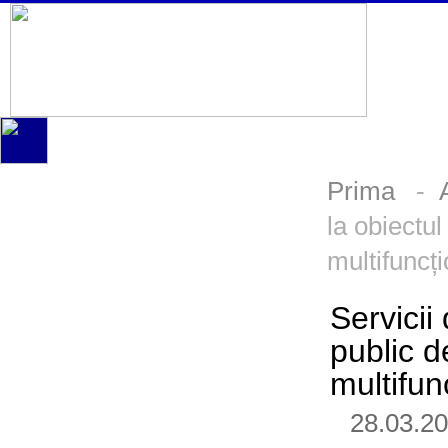
Prima
-
la obiectul
multifuncți
Servicii
public d
multifun
28.03.2