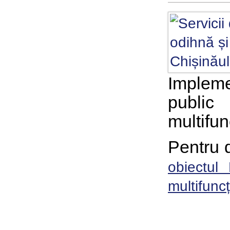
Impleme
public
multifun
Pentru d
obiectul
multifuncț