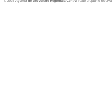
© 2026
Agenția de Dezvoltare Regională Centru
Toate drepturile rezerva