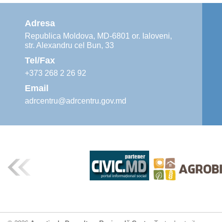
Adresa
Republica Moldova, MD-6801 or. Ialoveni,
str. Alexandru cel Bun, 33
Tel/Fax
+373 268 2 26 92
Email
adrcentru@adrcentru.gov.md