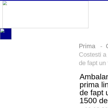
Prima
-
Costesti a
de fapt un
Ambalam 
prima li
de fapt 
1500 de