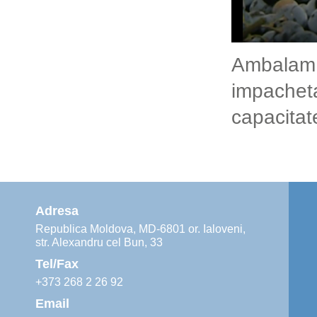
Ambalam s
impachetar
capacitat
Adresa
Republica Moldova, MD-6801 or. Ialoveni,
str. Alexandru cel Bun, 33
Tel/Fax
+373 268 2 26 92
Email