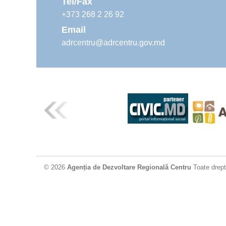
Tel/Fax
+373 268 2 26 92
Email
adrcentru@adrcentru.gov.md
© 2026
Agenția de Dezvoltare Regională Centru
Toate drept