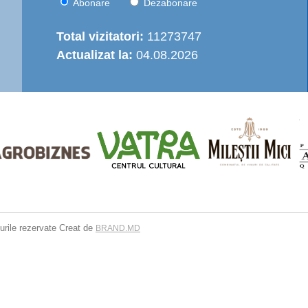
Abonare
Dezabonare
Total vizitatori:
11273747
Actualizat la:
04.08.2026
urile rezervate
Creat de
BRAND.MD