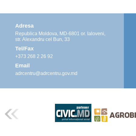
Adresa
Republica Moldova, MD-6801 or. Ialoveni,
str. Alexandru cel Bun, 33
Tel/Fax
+373 268 2 26 92
Email
adrcentru@adrcentru.gov.md