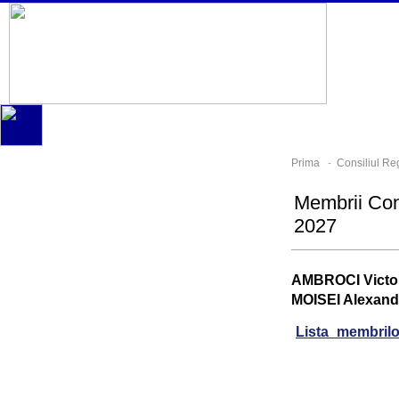
Prima
-
Consiliul Re
Membrii Con
2027
AMBROCI Victor
MOISEI Alexand
Lista_membril